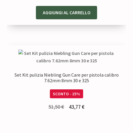
prezzo
prezzo
originale
attuale
AGGIUNGI AL CARRELLO
era:
è:
13,00 €.
11,05 €.
Set Kit pulizia Niebling Gun Care per pistola calibro
7.62mm 8mm 30 e 325
SCONTO - 15%
Il
Il
51,50
€
43,77
€
prezzo
prezzo
originale
attuale
era:
è: