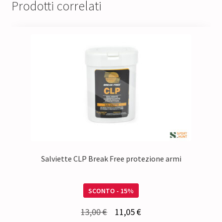
Prodotti correlati
Salviette CLP Break Free protezione armi
SCONTO - 15%
Il
Il
13,00
€
11,05
€