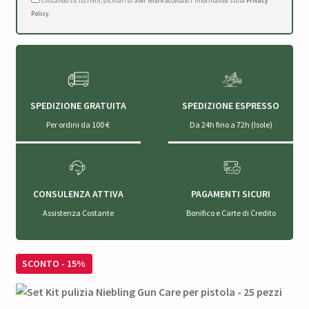
Cliccando su Iscriviti, dichiari di aver letto e accettato l'Informativa sulla
Privacy
Policy
.
SPEDIZIONE GRATUITA
SPEDIZIONE ESPRESSO
Per ordini da 100 €
Da 24h fino a 72h (Isole)
CONSULENZA ATTIVA
PAGAMENTI SICURI
Assistenza Costante
Bonifico e Carte di Credito
SCONTO - 15%