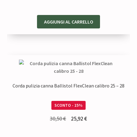
51,50 €.
43,77 €.
AGGIUNGI AL CARRELLO
Corda pulizia canna Ballistol FlexClean calibro 25 – 28
SCONTO - 15%
Il
Il
30,50
€
25,92
€
prezzo
prezzo
originale
attuale