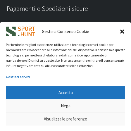
Pagamenti e Spedizioni sicure
Gestisci Consenso Cookie
Per fornire le migliori esperienze, utilizziamo tecnologie come i cookie per
memorizzare e/o accedere alle informazioni del dispositivo. Il consenso a queste
tecnologie ci permetterà di elaborare dati come il comportamento di
navigazione o ID unici su questo sito. Non acconsentire o ritirare il consenso può
influire negativamente su alcune caratteristiche e funzioni.
Gestisci servizi
Accetta
iVision Communication S.r.l.
- P.Iva 04233830407 - REA: RN
Nega
331582 Copyright 2026. Tutti i diritti riservati.
© Sport Hunt 2026
Visualizza le preferenze
0