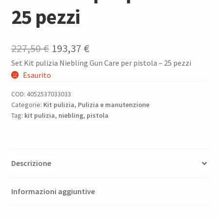
25 pezzi
Il
Il
227,50
€
193,37
€
Set Kit pulizia Niebling Gun Care per pistola – 25 pezzi
prezzo
prezzo
Esaurito
originale
attuale
COD:
4052537033033
era:
è:
Categorie:
Kit pulizia
,
Pulizia e manutenzione
Tag:
kit pulizia
227,50 €.
,
niebling
,
pistola
193,37 €.
Descrizione
Informazioni aggiuntive