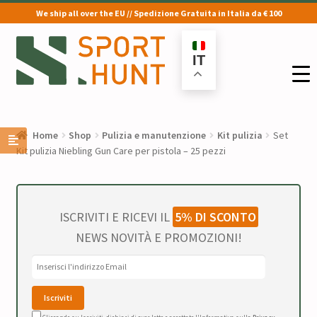
We ship all over the EU // Spedizione Gratuita in Italia da € 100
Vai
Vai
alla
al
IT
navigazione
contenuto
Home
Shop
Pulizia e manutenzione
Kit pulizia
Set
Kit pulizia Niebling Gun Care per pistola – 25 pezzi
ISCRIVITI E RICEVI IL
5% DI SCONTO
NEWS NOVITÀ E PROMOZIONI!