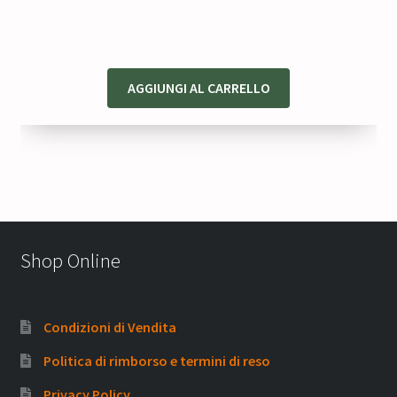
era:
è:
30,50 €.
25,92 €.
AGGIUNGI AL CARRELLO
Shop Online
Condizioni di Vendita
Politica di rimborso e termini di reso
Privacy Policy