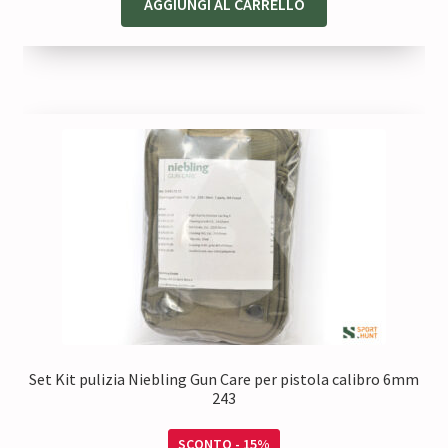
AGGIUNGI AL CARRELLO
era:
è:
7,50 €.
6,37 €.
Set Kit pulizia Niebling Gun Care per pistola calibro 6mm
243
SCONTO - 15%