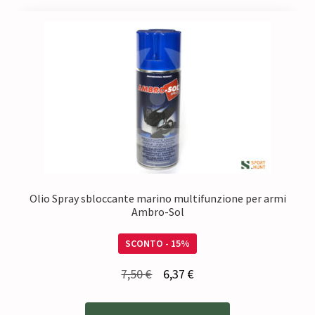
Olio Spray sbloccante marino multifunzione per armi
Ambro-Sol
SCONTO - 15%
Il
Il
7,50
€
6,37
€
prezzo
prezzo
originale
attuale