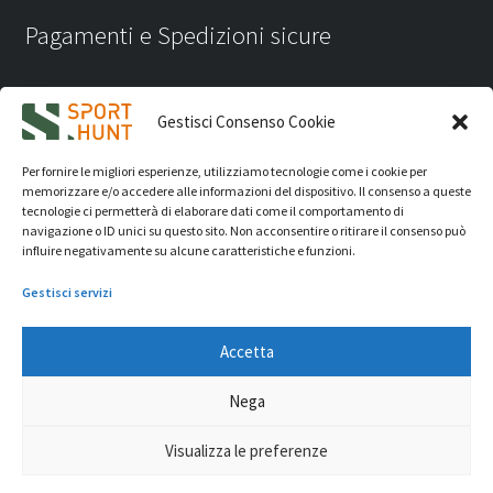
Pagamenti e Spedizioni sicure
Gestisci Consenso Cookie
Per fornire le migliori esperienze, utilizziamo tecnologie come i cookie per
memorizzare e/o accedere alle informazioni del dispositivo. Il consenso a queste
tecnologie ci permetterà di elaborare dati come il comportamento di
navigazione o ID unici su questo sito. Non acconsentire o ritirare il consenso può
influire negativamente su alcune caratteristiche e funzioni.
Gestisci servizi
Accetta
iVision Communication S.r.l.
- P.Iva 04233830407 - REA: RN
Nega
331582 Copyright 2026. Tutti i diritti riservati.
© Sport Hunt 2026
Visualizza le preferenze
0