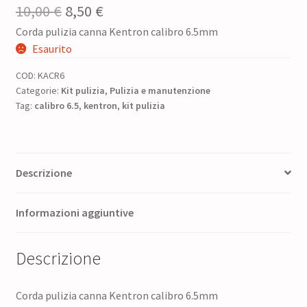
Il
Il
10,00
€
8,50
€
Corda pulizia canna Kentron calibro 6.5mm
prezzo
prezzo
Esaurito
originale
attuale
COD:
KACR6
era:
è:
Categorie:
Kit pulizia
,
Pulizia e manutenzione
Tag:
calibro 6.5
10,00 €.
,
kentron
8,50 €.
,
kit pulizia
Descrizione
Informazioni aggiuntive
Descrizione
Corda pulizia canna Kentron calibro 6.5mm