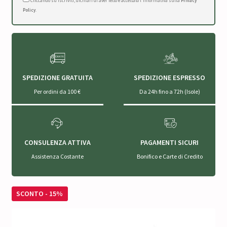
Cliccando su Iscriviti, dichiari di aver letto e accettato l'Informativa sulla
Privacy
Policy
.
SPEDIZIONE GRATUITA
SPEDIZIONE ESPRESSO
Per ordini da 100 €
Da 24h fino a 72h (Isole)
CONSULENZA ATTIVA
PAGAMENTI SICURI
Assistenza Costante
Bonifico e Carte di Credito
SCONTO - 15%