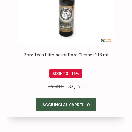
Bore Tech Eliminator Bore Cleaner 118 ml
SCONTO - 15%
Il
Il
39,00
€
33,15
€
prezzo
prezzo
originale
attuale
AGGIUNGI AL CARRELLO
era:
è:
39,00 €.
33,15 €.