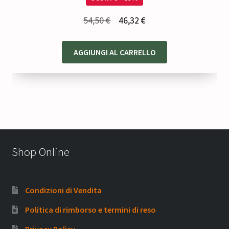
Il
Il
54,50
€
46,32
€
prezzo
prezzo
originale
attuale
AGGIUNGI AL CARRELLO
era:
è:
54,50 €.
46,32 €.
Shop Online
Condizioni di Vendita
Politica di rimborso e termini di reso