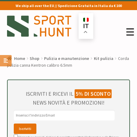
We ship all over the EU // Spedizione Gratuita in Italia da € 100
Vai
Vai
alla
al
IT
navigazione
contenuto
Home
Shop
Pulizia e manutenzione
Kit pulizia
Corda
pulizia canna Kentron calibro 6.5mm
ISCRIVITI E RICEVI IL
5% DI SCONTO
NEWS NOVITÀ E PROMOZIONI!