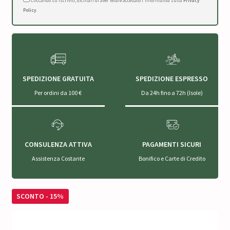
Cliccando su Iscriviti, dichiari di aver letto e accettato l'Informativa sulla
Privacy
Policy
.
SPEDIZIONE GRATUITA
SPEDIZIONE ESPRESSO
Per ordini da 100 €
Da 24h fino a 72h (Isole)
CONSULENZA ATTIVA
PAGAMENTI SICURI
Assistenza Costante
Bonifico e Carte di Credito
SCONTO - 15%