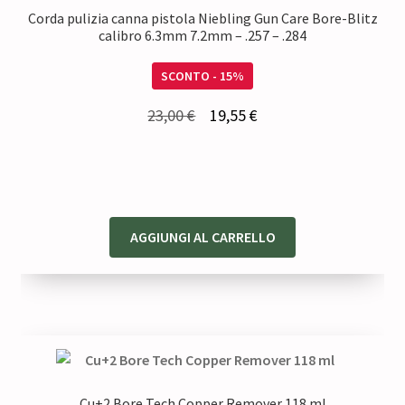
Corda pulizia canna pistola Niebling Gun Care Bore-Blitz
calibro 6.3mm 7.2mm – .257 – .284
SCONTO - 15%
Il
Il
23,00
€
19,55
€
prezzo
prezzo
originale
attuale
era:
è:
23,00 €.
19,55 €.
AGGIUNGI AL CARRELLO
Cu+2 Bore Tech Copper Remover 118 ml