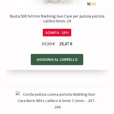
Busta 500 feltrini Niebling Gun Care per pulizia pistola
calibro 6mm .24
SCONTO - 15%
Il
Il
33,50
€
28,47
€
prezzo
prezzo
originale
attuale
AGGIUNGI AL CARRELLO
era:
è:
33,50 €.
28,47 €.