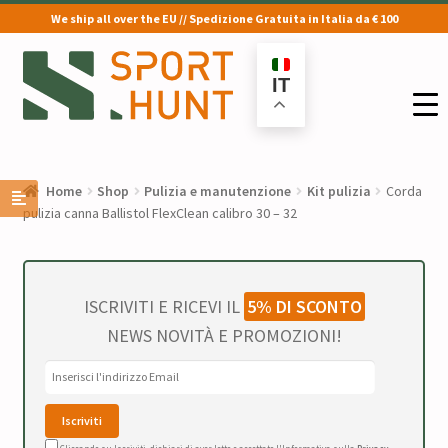
We ship all over the EU // Spedizione Gratuita in Italia da € 100
Vai
Vai
alla
al
IT
navigazione
contenuto
Home
Shop
Pulizia e manutenzione
Kit pulizia
Corda
pulizia canna Ballistol FlexClean calibro 30 – 32
ISCRIVITI E RICEVI IL
5% DI SCONTO
NEWS NOVITÀ E PROMOZIONI!