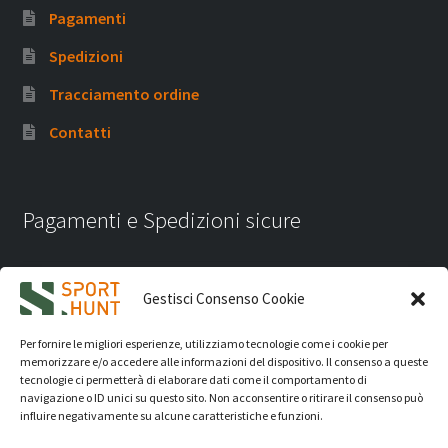
Pagamenti
Spedizioni
Tracciamento ordine
Contatti
Pagamenti e Spedizioni sicure
Gestisci Consenso Cookie
Per fornire le migliori esperienze, utilizziamo tecnologie come i cookie per
memorizzare e/o accedere alle informazioni del dispositivo. Il consenso a queste
tecnologie ci permetterà di elaborare dati come il comportamento di
navigazione o ID unici su questo sito. Non acconsentire o ritirare il consenso può
influire negativamente su alcune caratteristiche e funzioni.