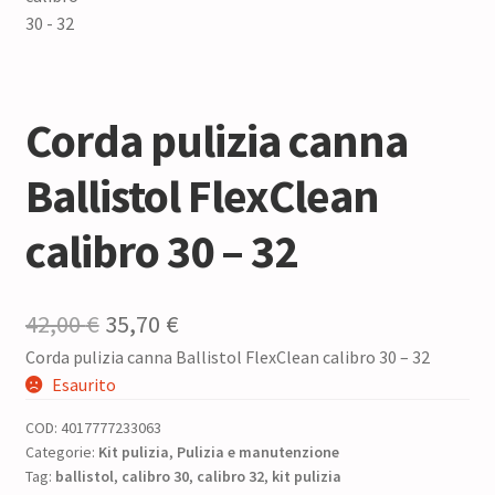
Corda pulizia canna
Ballistol FlexClean
calibro 30 – 32
Il
Il
42,00
€
35,70
€
Corda pulizia canna Ballistol FlexClean calibro 30 – 32
prezzo
prezzo
Esaurito
originale
attuale
COD:
4017777233063
era:
è:
Categorie:
Kit pulizia
,
Pulizia e manutenzione
Tag:
ballistol
42,00 €.
,
calibro 30
35,70 €.
,
calibro 32
,
kit pulizia