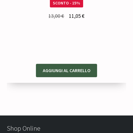
SCONTO - 15%
Il
Il
13,00
€
11,05
€
prezzo
prezzo
originale
attuale
era:
è:
13,00 €.
11,05 €.
AGGIUNGI AL CARRELLO
Shop Online