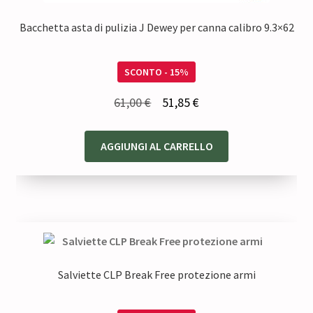
Bacchetta asta di pulizia J Dewey per canna calibro 9.3×62
SCONTO - 15%
Il
Il
61,00
€
51,85
€
prezzo
prezzo
originale
attuale
AGGIUNGI AL CARRELLO
era:
è:
61,00 €.
51,85 €.
Salviette CLP Break Free protezione armi