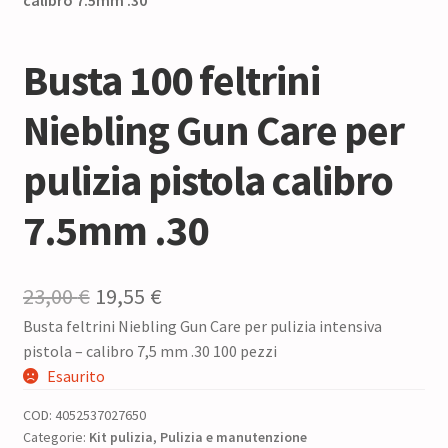
Busta 100 feltrini
Niebling Gun Care per
pulizia pistola calibro
7.5mm .30
Il
Il
23,00
€
19,55
€
Busta feltrini Niebling Gun Care per pulizia intensiva
prezzo
prezzo
pistola – calibro 7,5 mm .30 100 pezzi
originale
attuale
Esaurito
era:
è:
COD:
4052537027650
23,00 €.
19,55 €.
Categorie:
Kit pulizia
,
Pulizia e manutenzione