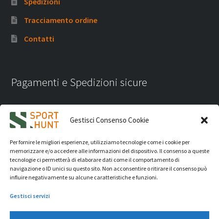
Spedizioni
Tracciamento ordine
Contatti
Pagamenti e Spedizioni sicure
Gestisci Consenso Cookie
Per fornire le migliori esperienze, utilizziamo tecnologie come i cookie per
memorizzare e/o accedere alle informazioni del dispositivo. Il consenso a queste
tecnologie ci permetterà di elaborare dati come il comportamento di
navigazione o ID unici su questo sito. Non acconsentire o ritirare il consenso può
influire negativamente su alcune caratteristiche e funzioni.
Gestisci servizi