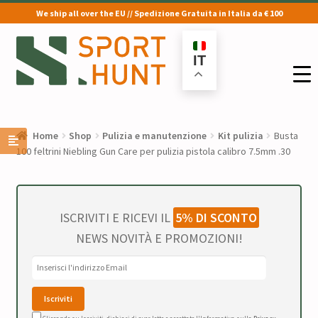
We ship all over the EU // Spedizione Gratuita in Italia da € 100
Vai
Vai
alla
al
IT
navigazione
contenuto
Home
Shop
Pulizia e manutenzione
Kit pulizia
Busta
100 feltrini Niebling Gun Care per pulizia pistola calibro 7.5mm .30
ISCRIVITI E RICEVI IL
5% DI SCONTO
NEWS NOVITÀ E PROMOZIONI!