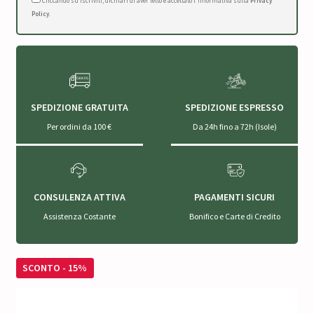
Cliccando su Iscriviti, dichiari di aver letto e accettato l'Informativa sulla
Privacy
Policy
.
SPEDIZIONE GRATUITA
SPEDIZIONE ESPRESSO
Per ordini da 100 €
Da 24h fino a 72h (Isole)
CONSULENZA ATTIVA
PAGAMENTI SICURI
Assistenza Costante
Bonifico e Carte di Credito
SCONTO - 15%