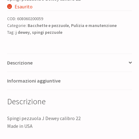
prezzo
prezzo
Esaurito
originale
attuale
COD:
608060200059
era:
è:
Categorie:
Bacchette e pezzuole
,
Pulizia e manutenzione
Tag:
j dewey
12,00 €.
,
spingi pezzuole
10,20 €.
Descrizione
Informazioni aggiuntive
Descrizione
Spingi pezzuola J Dewey calibro 22
Made in USA