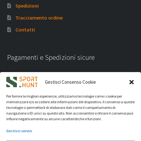
Spedizioni
Tracciamento ordine
Contatti
Pagamenti e Spedizioni sicure
Gestisci Consenso Cookie
Per fornire le migliori esperienze, utilizziamo tecnologie come i cookie per
memorizzare e/o accedere alle informazioni del dispositivo. Il consenso a queste
tecnologie ci permetterà di elaborare dati come il comportamento di
navigazione o ID unici su questo sito. Non acconsentire o ritirare il consenso può
influire negativamente su alcune caratteristiche e funzioni.
Gestisci servizi