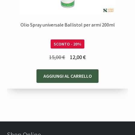
Olio Spray universale Ballistol per armi 200ml
SCONTO - 20%
Il
Il
15,00
€
12,00
€
prezzo
prezzo
originale
attuale
AGGIUNGI AL CARRELLO
era:
è:
15,00 €.
12,00 €.
Shop Online