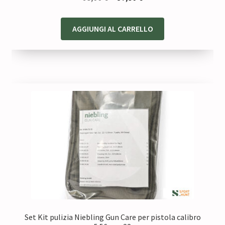
prezzo
prezzo
originale
attuale
AGGIUNGI AL CARRELLO
era:
è:
68,00 €.
57,80 €.
Set Kit pulizia Niebling Gun Care per pistola calibro