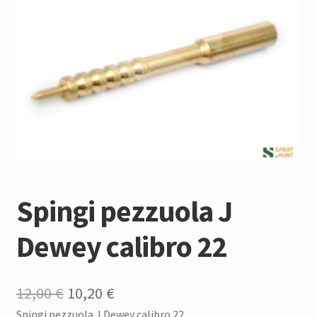
Spingi pezzuola J
Dewey calibro 22
Il
Il
12,00
€
10,20
€
Spingi pezzuola J Dewey calibro 22