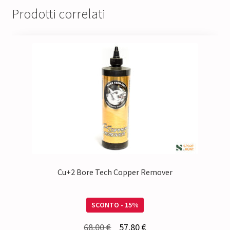
Prodotti correlati
Cu+2 Bore Tech Copper Remover
SCONTO - 15%
Il
Il
68,00
€
57,80
€