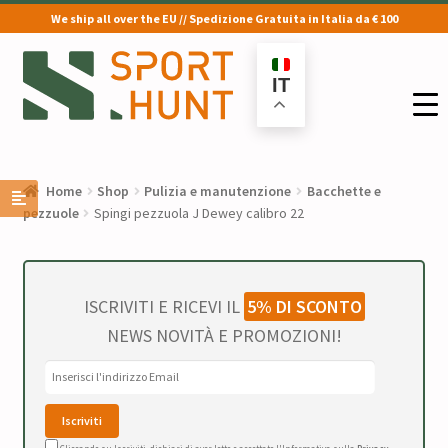
We ship all over the EU // Spedizione Gratuita in Italia da € 100
Vai
Vai
alla
al
IT
navigazione
contenuto
Home
Shop
Pulizia e manutenzione
Bacchette e
pezzuole
Spingi pezzuola J Dewey calibro 22
ISCRIVITI E RICEVI IL
5% DI SCONTO
NEWS NOVITÀ E PROMOZIONI!