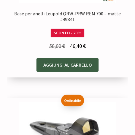
Base per anelli Leupold QRW-PRW REM 700 – matte
#49841
SCONTO - 20%
Il
Il
58,00
€
46,40
€
prezzo
prezzo
originale
attuale
AGGIUNGI AL CARRELLO
era:
è:
58,00 €.
46,40 €.
Ordinabile