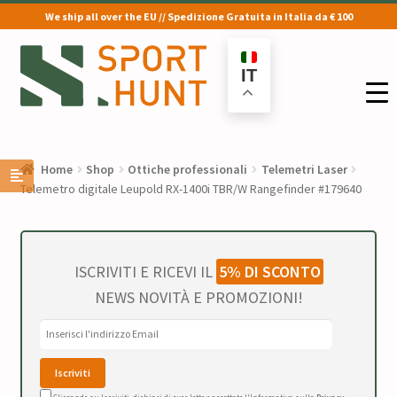
We ship all over the EU // Spedizione Gratuita in Italia da € 100
Vai
Vai
alla
al
IT
navigazione
contenuto
Home
Shop
Ottiche professionali
Telemetri Laser
Telemetro digitale Leupold RX-1400i TBR/W Rangefinder #179640
ISCRIVITI E RICEVI IL
5% DI SCONTO
NEWS NOVITÀ E PROMOZIONI!