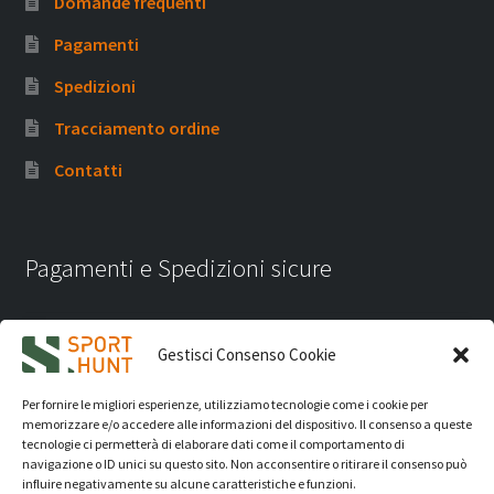
Domande frequenti
Pagamenti
Spedizioni
Tracciamento ordine
Contatti
Pagamenti e Spedizioni sicure
Gestisci Consenso Cookie
Per fornire le migliori esperienze, utilizziamo tecnologie come i cookie per
memorizzare e/o accedere alle informazioni del dispositivo. Il consenso a queste
tecnologie ci permetterà di elaborare dati come il comportamento di
navigazione o ID unici su questo sito. Non acconsentire o ritirare il consenso può
influire negativamente su alcune caratteristiche e funzioni.