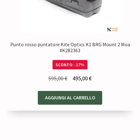
Punto rosso puntatore Kite Optics K1 BRG Mount 2 Moa
#K282363
SCONTO - 17%
Il
Il
595,00
€
495,00
€
prezzo
prezzo
originale
attuale
AGGIUNGI AL CARRELLO
era:
è:
595,00 €.
495,00 €.