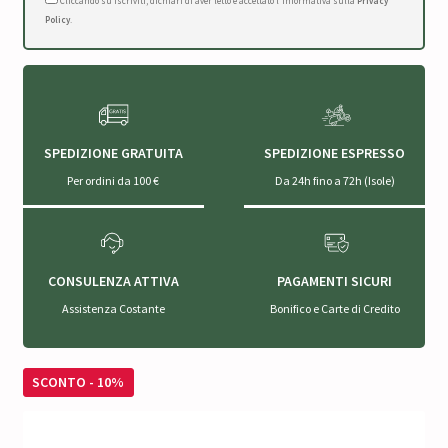
Cliccando su Iscriviti, dichiari di aver letto e accettato l'Informativa sulla
Privacy
Policy
.
SPEDIZIONE GRATUITA
SPEDIZIONE ESPRESSO
Per ordini da 100 €
Da 24h fino a 72h (Isole)
CONSULENZA ATTIVA
PAGAMENTI SICURI
Assistenza Costante
Bonifico e Carte di Credito
SCONTO - 10%