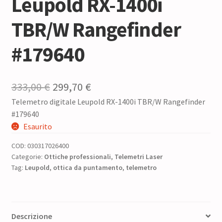
Leupold RX-1400i
TBR/W Rangefinder
#179640
Il
Il
333,00
€
299,70
€
Telemetro digitale Leupold RX-1400i TBR/W Rangefinder
prezzo
prezzo
#179640
originale
attuale
Esaurito
era:
è:
COD:
030317026400
333,00 €.
299,70 €.
Categorie:
Ottiche professionali
,
Telemetri Laser
Tag:
Leupold
,
ottica da puntamento
,
telemetro
Descrizione