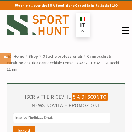
We ship all over the EU // Spedizione Gratuita in Italia da € 100
Vai
Vai
alla
al
IT
navigazione
contenuto
Home
Shop
Ottiche professionali
Cannocchiali
carabine
Ottica cannocchiale Lensolux 4×32 #19345 – Attacchi
11mm
ISCRIVITI E RICEVI IL
5% DI SCONTO
NEWS NOVITÀ E PROMOZIONI!