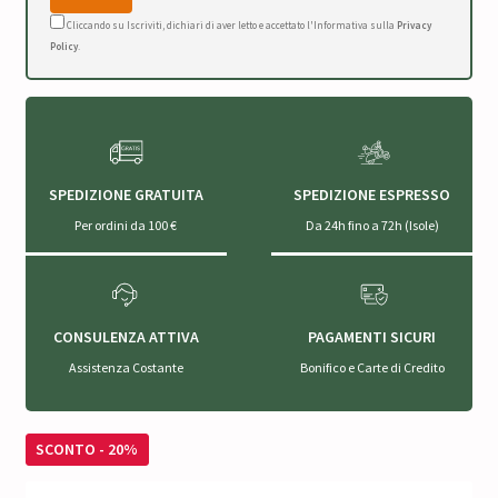
Cliccando su Iscriviti, dichiari di aver letto e accettato l'Informativa sulla
Privacy
Policy
.
SPEDIZIONE GRATUITA
SPEDIZIONE ESPRESSO
Per ordini da 100 €
Da 24h fino a 72h (Isole)
CONSULENZA ATTIVA
PAGAMENTI SICURI
Assistenza Costante
Bonifico e Carte di Credito
SCONTO - 20%