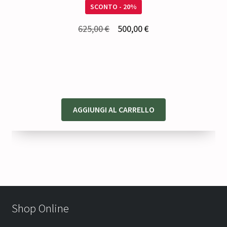
SCONTO - 20%
Il
Il
625,00
€
500,00
€
prezzo
prezzo
originale
attuale
era:
è:
625,00 €.
500,00 €.
AGGIUNGI AL CARRELLO
Shop Online