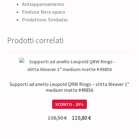
Antiappannamento
Finitura: Nero opaco
Produttore: Simbatec
Prodotti correlati
Supporti ad anello Leupold QRW Rings – slitta Weaver 1″
medium matte #49856
SCONTO - 20%
Il
Il
138,50
€
110,80
€
prezzo
prezzo
originale
attuale