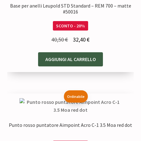
Base per anelli Leupold STD Standard – REM 700 – matte
#50016
SCONTO - 20%
Il
Il
40,50
€
32,40
€
prezzo
prezzo
originale
attuale
AGGIUNGI AL CARRELLO
era:
è:
40,50 €.
32,40 €.
Ordinabile
Punto rosso puntatore Aimpoint Acro C-1 3.5 Moa red dot