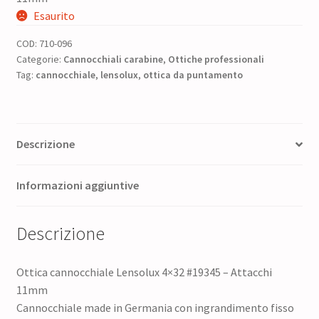
originale
attuale
Esaurito
era:
è:
COD:
710-096
60,00 €.
48,00 €.
Categorie:
Cannocchiali carabine
,
Ottiche professionali
Tag:
cannocchiale
,
lensolux
,
ottica da puntamento
Descrizione
Informazioni aggiuntive
Descrizione
Ottica cannocchiale Lensolux 4×32 #19345 – Attacchi
11mm
Cannocchiale made in Germania con ingrandimento fisso