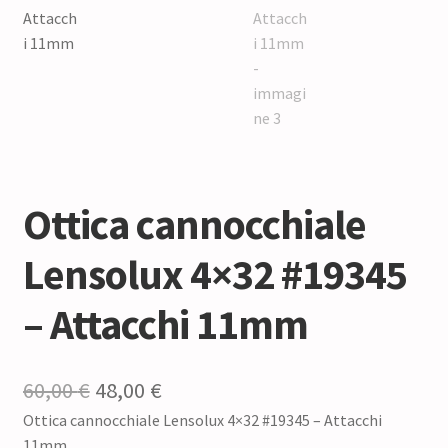
Ottica cannocchiale
Lensolux 4×32 #19345
– Attacchi 11mm
Il
Il
60,00
€
48,00
€
Ottica cannocchiale Lensolux 4×32 #19345 – Attacchi
prezzo
prezzo
11mm