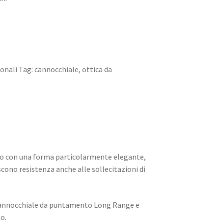
onali
Tag:
cannocchiale
,
ottica da
ito con una forma particolarmente elegante,
ono resistenza anche alle sollecitazioni di
 cannocchiale da puntamento Long Range e
o.