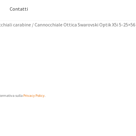
Contatti
chiali carabine
/
Cannocchiale Ottica Swarovski Optik X5i 5-25×56
Informativa sulla
Privacy Policy
.