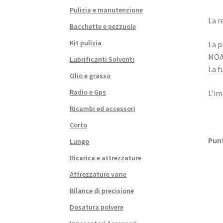
Pulizia e manutenzione
La r
Bacchette e pezzuole
Kit pulizia
La p
MOA 
Lubrificanti Solventi
La f
Olio e grasso
Radio e Gps
L’im
Ricambi ed accessori
Corto
Punt
Lungo
Ricarica e attrezzature
Attrezzature varie
Bilance di precisione
Dosatura polvere