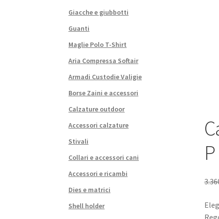
Giacche e giubbotti
Guanti
Maglie Polo T-Shirt
Aria Compressa Softair
Armadi Custodie Valigie
Borse Zaini e accessori
Calzature outdoor
C
Accessori calzature
Stivali
P
Collari e accessori cani
Accessori e ricambi
3.36
Dies e matrici
Eleg
Shell holder
Rego