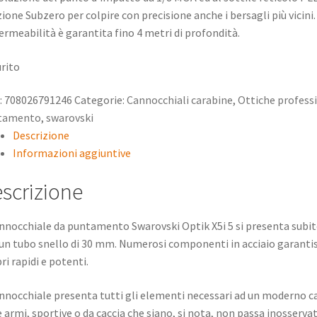
ione Subzero per colpire con precisione anche i bersagli più vicini.
3.360,00 €.
2.688,00 €.
rmeabilità è garantita fino 4 metri di profondità.
rito
:
708026791246
Categorie:
Cannocchiali carabine
,
Ottiche professi
tamento
,
swarovski
Descrizione
Informazioni aggiuntive
scrizione
annocchiale da puntamento Swarovski Optik X5i 5 si presenta sub
un tubo snello di 30 mm. Numerosi componenti in acciaio garantisc
bri rapidi e potenti.
annocchiale presenta tutti gli elementi necessari ad un moderno
e armi, sportive o da caccia che siano, si nota, non passa inosservat