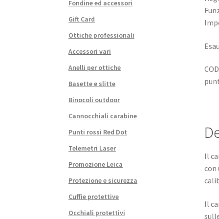
Fondine ed accessori
Funz
Gift Card
Impe
Ottiche professionali
Esau
Accessori vari
Anelli per ottiche
COD
pun
Basette e slitte
Binocoli outdoor
Cannocchiali carabine
De
Punti rossi Red Dot
Telemetri Laser
Il c
Promozione Leica
con 
cali
Protezione e sicurezza
Cuffie protettive
Il c
Occhiali protettivi
sull