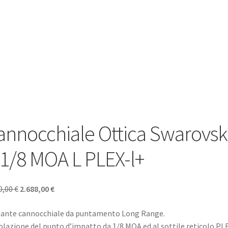
annocchiale Ottica Swarovski
 1/8 MOA L PLEX-l+
Il
Il
0,00
€
2.688,00
€
prezzo
prezzo
ante cannocchiale da puntamento Long Range.
originale
attuale
lazione del punto d’impatto da 1/8 MOA ed al sottile reticolo PLE
era:
è: