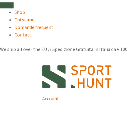
Shop
Chi siamo
Domande frequenti
Contatti
We ship all over the EU // Spedizione Gratuita in Italia da € 100
Vai
Vai
alla
al
navigazione
contenuto
Account