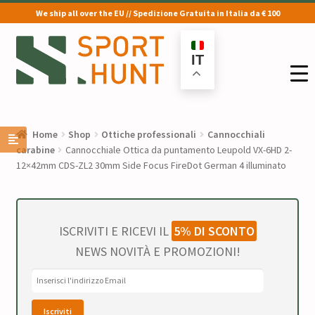
We ship all over the EU // Spedizione Gratuita in Italia da € 100
Vai
Vai
alla
al
IT
navigazione
contenuto
Home
Shop
Ottiche professionali
Cannocchiali
carabine
Cannocchiale Ottica da puntamento Leupold VX-6HD 2-
12×42mm CDS-ZL2 30mm Side Focus FireDot German 4 illuminato
ISCRIVITI E RICEVI IL
5% DI SCONTO
NEWS NOVITÀ E PROMOZIONI!