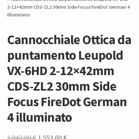
Cannocchiale Ottica da
puntamento Leupold
VX-6HD 2-12×42mm
CDS-ZL2 30mm Side
Focus FireDot German
4 illuminato
Il
Il
1.942,00
€
1.553,60
€