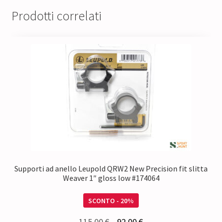
Prodotti correlati
Supporti ad anello Leupold QRW2 New Precision fit slitta
Weaver 1″ gloss low #174064
SCONTO - 20%
Il
Il
115,00
€
92,00
€