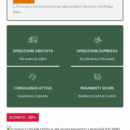
Cliccando su Iscriviti, dichiari di aver letto e accettato l'Informativa sulla
Privacy
Policy
.
SPEDIZIONE GRATUITA
SPEDIZIONE ESPRESSO
Per ordini da 100 €
Da 24h fino a 72h (Isole)
CONSULENZA ATTIVA
PAGAMENTI SICURI
Assistenza Costante
Bonifico e Carte di Credito
SCONTO - 20%