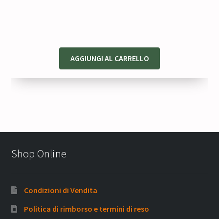
originale
attuale
era:
è:
140,00 €.
112,00 €.
AGGIUNGI AL CARRELLO
Shop Online
Condizioni di Vendita
Politica di rimborso e termini di reso