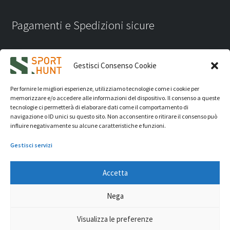
Pagamenti e Spedizioni sicure
Gestisci Consenso Cookie
Per fornire le migliori esperienze, utilizziamo tecnologie come i cookie per
memorizzare e/o accedere alle informazioni del dispositivo. Il consenso a queste
tecnologie ci permetterà di elaborare dati come il comportamento di
navigazione o ID unici su questo sito. Non acconsentire o ritirare il consenso può
influire negativamente su alcune caratteristiche e funzioni.
Gestisci servizi
Accetta
iVision Communication S.r.l.
- P.Iva 04233830407 - REA: RN
Nega
331582 Copyright 2026. Tutti i diritti riservati.
© Sport Hunt 2026
Visualizza le preferenze