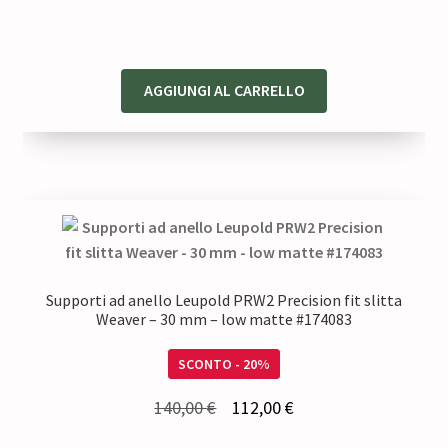
era:
è:
610,00 €.
488,00 €.
AGGIUNGI AL CARRELLO
Supporti ad anello Leupold PRW2 Precision fit slitta
Weaver – 30 mm – low matte #174083
SCONTO - 20%
Il
Il
140,00
€
112,00
€
prezzo
prezzo