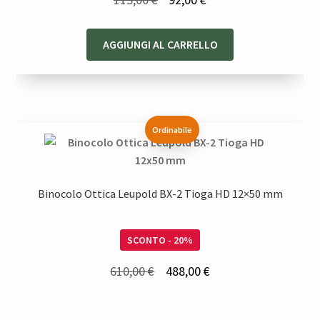
prezzo
prezzo
originale
attuale
AGGIUNGI AL CARRELLO
era:
è:
115,00 €.
92,00 €.
Ordinabile
Binocolo Ottica Leupold BX-2 Tioga HD 12×50 mm
SCONTO - 20%
Il
Il
610,00
€
488,00
€
prezzo
prezzo
originale
attuale