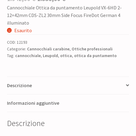
Cannocchiale Ottica da puntamento Leupold VX-6HD 2-
prezzo
prezzo
12×42mm CDS-ZL2 30mm Side Focus FireDot German 4
originale
attuale
illuminato
era:
è:
Esaurito
1.942,00 €.
1.553,60 €.
COD:
12193
Categorie:
Cannocchiali carabine
,
Ottiche professionali
Tag:
cannocchiale
,
Leupold
,
ottica
,
ottica da puntamento
Descrizione
Informazioni aggiuntive
Descrizione