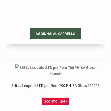
prezzo
prezzo
originale
attuale
era:
è:
58,00 €.
46,40 €.
AGGIUNGI AL CARRELLO
Slitta Leupold STD per Rem 700 RH-SA Gloss #50005
SCONTO - 20%