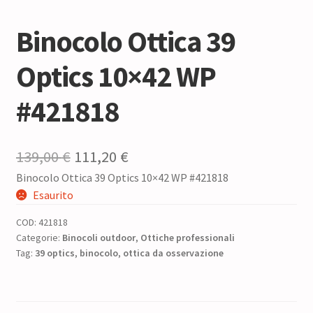
Binocolo Ottica 39
Optics 10×42 WP
#421818
Il
Il
139,00
€
111,20
€
Binocolo Ottica 39 Optics 10×42 WP #421818
prezzo
prezzo
Esaurito
originale
attuale
COD:
421818
era:
è:
Categorie:
Binocoli outdoor
,
Ottiche professionali
Tag:
39 optics
139,00 €.
,
binocolo
,
ottica da osservazione
111,20 €.