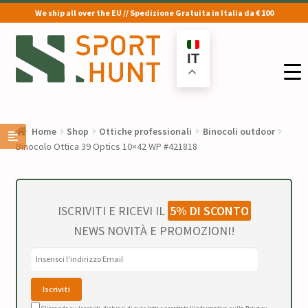
We ship all over the EU // Spedizione Gratuita in Italia da € 100
Vai
Vai
alla
al
IT
navigazione
contenuto
Home
Shop
Ottiche professionali
Binocoli outdoor
Binocolo Ottica 39 Optics 10×42 WP #421818
ISCRIVITI E RICEVI IL
5% DI SCONTO
NEWS NOVITÀ E PROMOZIONI!