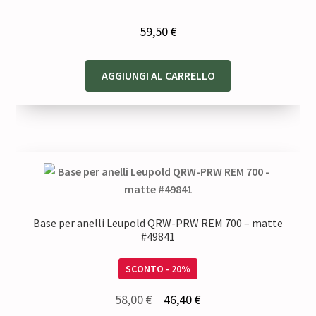
59,50
€
AGGIUNGI AL CARRELLO
Base per anelli Leupold QRW-PRW REM 700 – matte
#49841
SCONTO - 20%
Il
Il
58,00
€
46,40
€