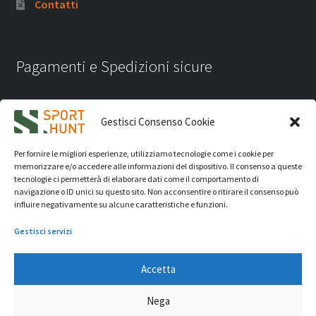
Contatti
Pagamenti e Spedizioni sicure
Gestisci Consenso Cookie
Per fornire le migliori esperienze, utilizziamo tecnologie come i cookie per
memorizzare e/o accedere alle informazioni del dispositivo. Il consenso a queste
tecnologie ci permetterà di elaborare dati come il comportamento di
navigazione o ID unici su questo sito. Non acconsentire o ritirare il consenso può
influire negativamente su alcune caratteristiche e funzioni.
Gestisci servizi
Accetta
iVision Communication S.r.l.
- P.Iva 04233830407 - REA: RN
Nega
331582 Copyright 2026. Tutti i diritti riservati.