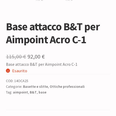
Base attacco B&T per
Aimpoint Acro C-1
Il
Il
115,00
€
92,00
€
Base attacco B&T per Aimpoint Acro C-1
prezzo
prezzo
Esaurito
originale
attuale
COD:
14OCA25
era:
è:
Categorie:
Basette e slitte
,
Ottiche professionali
Tag:
aimpoint
115,00 €.
,
B&T
,
base
92,00 €.