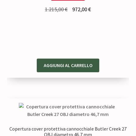
Il
Il
1.215,00
€
972,00
€
prezzo
prezzo
originale
attuale
era:
è:
1.215,00 €.
972,00 €.
AGGIUNGI AL CARRELLO
Copertura cover protettiva cannocchiale Butler Creek 27
OBJ diametro 46,7 mm