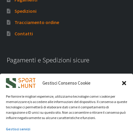
Spedizioni
Tracciamento ordine
Contatti
Pagamenti e Spedizioni sicure
Gestisci Consenso Cookie
Per fornire le migliori esperienze, utilizziamo tecnologie come i cookie per
memorizzare e/o accedere alle informazioni del dispositivo. Il consenso a queste
tecnologie ci permetterà di elaborare dati come il comportamento di
navigazione o ID unici su questo sito. Non acconsentire o ritirare il consenso può
influire negativamente su alcune caratteristiche e funzioni.
Gestisci servizi