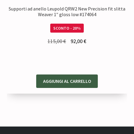
Supporti ad anello Leupold QRW2 New Precision fit slitta
Weaver 1″ gloss low #174064
SCONTO - 20%
Il
Il
115,00
€
92,00
€
prezzo
prezzo
originale
attuale
era:
è:
115,00 €.
92,00 €.
AGGIUNGI AL CARRELLO