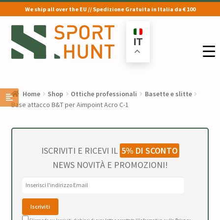
We ship all over the EU // Spedizione Gratuita in Italia da € 100
Vai
Vai
alla
al
IT
navigazione
contenuto
Home
Shop
Ottiche professionali
Basette e slitte
Base attacco B&T per Aimpoint Acro C-1
ISCRIVITI E RICEVI IL
5% DI SCONTO
NEWS NOVITÀ E PROMOZIONI!