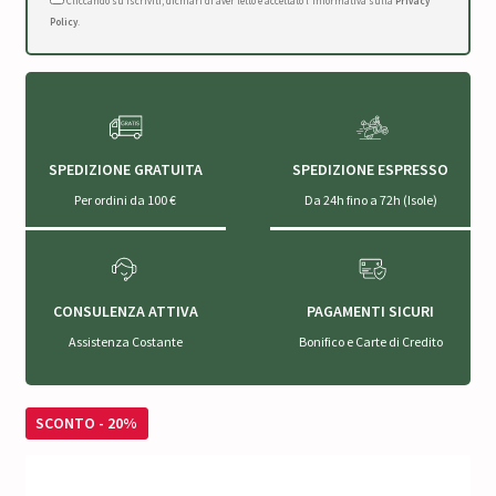
Cliccando su Iscriviti, dichiari di aver letto e accettato l'Informativa sulla
Privacy
Policy
.
SPEDIZIONE GRATUITA
SPEDIZIONE ESPRESSO
Per ordini da 100 €
Da 24h fino a 72h (Isole)
CONSULENZA ATTIVA
PAGAMENTI SICURI
Assistenza Costante
Bonifico e Carte di Credito
SCONTO - 20%