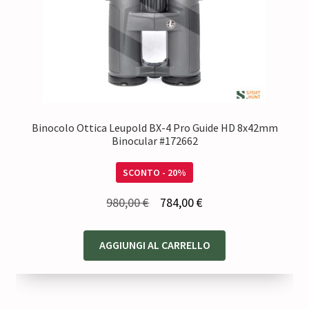
Binocolo Ottica Leupold BX-4 Pro Guide HD 8x42mm
Binocular #172662
SCONTO - 20%
Il
Il
980,00
€
784,00
€
prezzo
prezzo
originale
attuale
AGGIUNGI AL CARRELLO
era:
è:
980,00 €.
784,00 €.