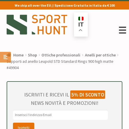
We ship all over the EU // Spedizione Gratuita in Italia da € 100
Vai
Vai
alla
al
IT
navigazione
contenuto
Home
Shop
Ottiche professionali
Anelli per ottiche
Supporti ad anello Leupold STD Standard Rings 900 high matte
#49904
ISCRIVITI E RICEVI IL
5% DI SCONTO
NEWS NOVITÀ E PROMOZIONI!