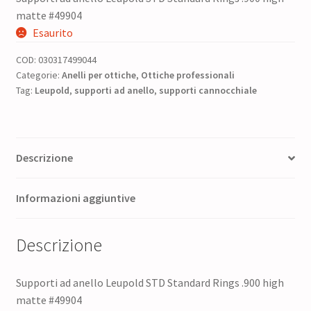
prezzo
prezzo
matte #49904
originale
attuale
Esaurito
era:
è:
COD:
030317499044
43,00 €.
34,40 €.
Categorie:
Anelli per ottiche
,
Ottiche professionali
Tag:
Leupold
,
supporti ad anello
,
supporti cannocchiale
Descrizione
Informazioni aggiuntive
Descrizione
Supporti ad anello Leupold STD Standard Rings .900 high
matte #49904