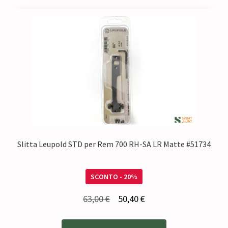
Slitta Leupold STD per Rem 700 RH-SA LR Matte #51734
SCONTO - 20%
Il
Il
63,00
€
50,40
€
prezzo
prezzo
originale
attuale