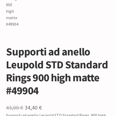
Supporti ad anello
Leupold STD Standard
Rings 900 high matte
#49904
Il
Il
43,00
€
34,40
€
Supporti ad anello Leupold STD Standard Rings .900 high