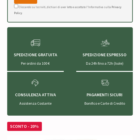
Cliccando su Iscriviti, dichiari di aver letto e accettato l'Informativa sulla
Privacy
Policy
.
SPEDIZIONE GRATUITA
SPEDIZIONE ESPRESSO
Per ordini da 100 €
Da 24h fino a 72h (Isole)
CONSULENZA ATTIVA
PAGAMENTI SICURI
Assistenza Costante
Bonifico e Carte di Credito
SCONTO - 20%