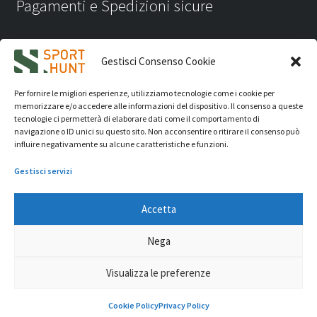
Pagamenti e Spedizioni sicure
Gestisci Consenso Cookie
Per fornire le migliori esperienze, utilizziamo tecnologie come i cookie per
memorizzare e/o accedere alle informazioni del dispositivo. Il consenso a queste
tecnologie ci permetterà di elaborare dati come il comportamento di
navigazione o ID unici su questo sito. Non acconsentire o ritirare il consenso può
influire negativamente su alcune caratteristiche e funzioni.
Gestisci servizi
Accetta
iVision Communication S.r.l.
- P.Iva 04233830407 - REA: RN
Nega
331582 Copyright 2026. Tutti i diritti riservati.
© Sport Hunt 2026
Visualizza le preferenze
0
Cookie Policy
Privacy Policy
Cerca
Cerca