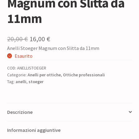
Magnum con Slitta da
11mm
Il
Il
20,00
€
16,00
€
Anelli Stoeger Magnum con Slitta da 11mm
prezzo
prezzo
Esaurito
originale
attuale
COD:
ANELLISTOEGER
era:
è:
Categorie:
Anelli per ottiche
,
Ottiche professionali
Tag:
anelli
,
stoeger
20,00 €.
16,00 €.
Descrizione
Informazioni aggiuntive