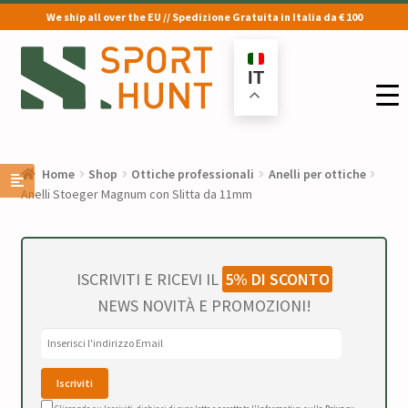
We ship all over the EU // Spedizione Gratuita in Italia da € 100
Vai
Vai
alla
al
IT
navigazione
contenuto
Home
Shop
Ottiche professionali
Anelli per ottiche
Anelli Stoeger Magnum con Slitta da 11mm
ISCRIVITI E RICEVI IL
5% DI SCONTO
NEWS NOVITÀ E PROMOZIONI!