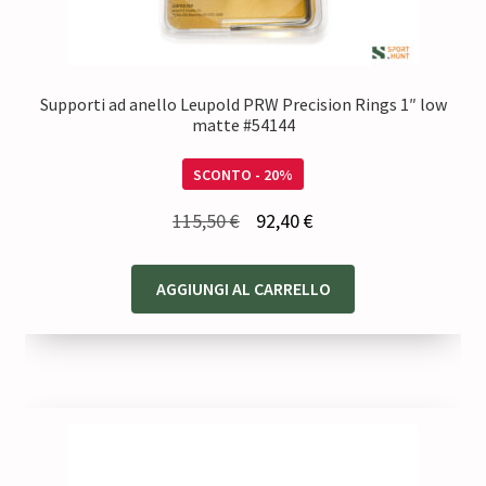
Supporti ad anello Leupold PRW Precision Rings 1″ low
matte #54144
SCONTO - 20%
Il
Il
115,50
€
92,40
€
prezzo
prezzo
originale
attuale
AGGIUNGI AL CARRELLO
era:
è:
115,50 €.
92,40 €.