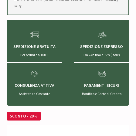
Cliccando su Iscriviti, dichiari di aver letto e accettato l'Informativa sulla
Privacy
Policy
.
SPEDIZIONE GRATUITA
SPEDIZIONE ESPRESSO
Per ordini da 100 €
Da 24h fino a 72h (Isole)
CONSULENZA ATTIVA
PAGAMENTI SICURI
Assistenza Costante
Bonifico e Carte di Credito
SCONTO - 20%