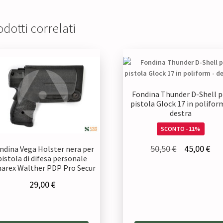
dotti correlati
Fondina Thunder D-Shell p
pistola Glock 17 in polifor
destra
SCONTO - 11%
Il
Il
50,50
€
45,00
€
ndina Vega Holster nera per
pistola di difesa personale
prezzo
pre
arex Walther PDP Pro Secur
originale
att
29,00
€
era:
è:
50,50 €.
45,