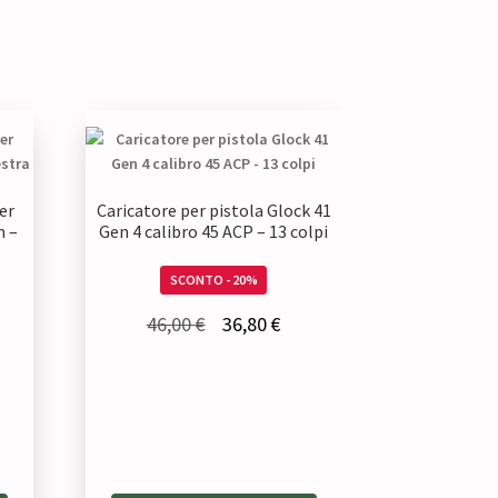
er
Caricatore per pistola Glock 41
m –
Gen 4 calibro 45 ACP – 13 colpi
SCONTO - 20%
Il
Il
46,00
€
36,80
€
prezzo
prezzo
zzo
originale
attuale
uale
era:
è:
46,00 €.
36,80 €.
00 €.