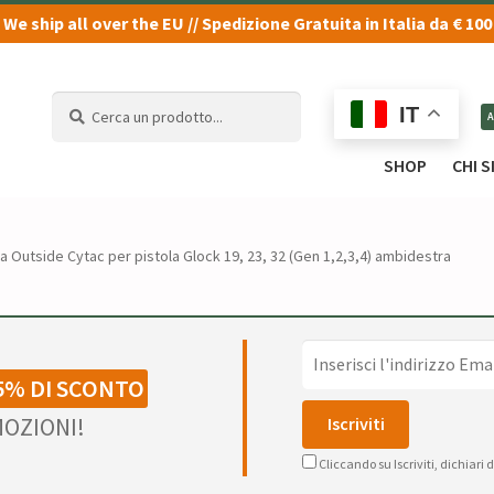
We ship all over the EU // Spedizione Gratuita in Italia da € 100
Cerca
Cerca
IT
un
un
prodotto...
prodotto...
SHOP
CHI 
a Outside Cytac per pistola Glock 19, 23, 32 (Gen 1,2,3,4) ambidestra
5% DI SCONTO
OZIONI!
Cliccando su Iscriviti, dichiari 