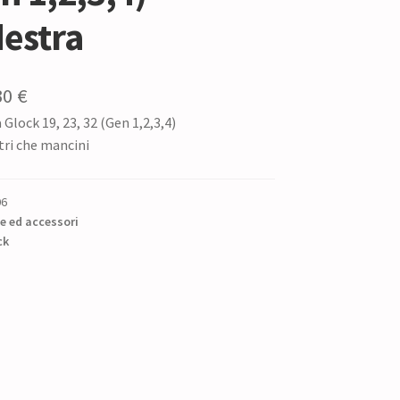
estra
Il
30
€
 Glock 19, 23, 32 (Gen 1,2,3,4)
zzo
prezzo
tri che mancini
ginale
attuale
è:
06
0 €.
15,30 €.
e ed accessori
ck