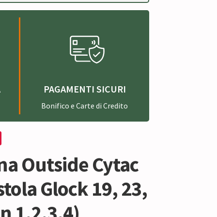
A
PAGAMENTI SICURI
Bonifico e Carte di Credito
na Outside Cytac
stola Glock 19, 23,
n 1,2,3,4)