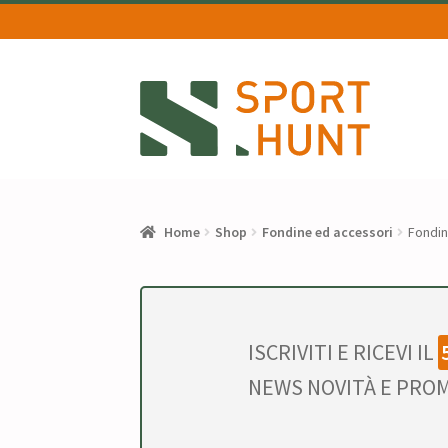
Vai
Vai
alla
al
navigazione
contenuto
Home
Shop
Fondine ed accessori
Fondin
ISCRIVITI E RICEVI IL
NEWS NOVITÀ E PROM