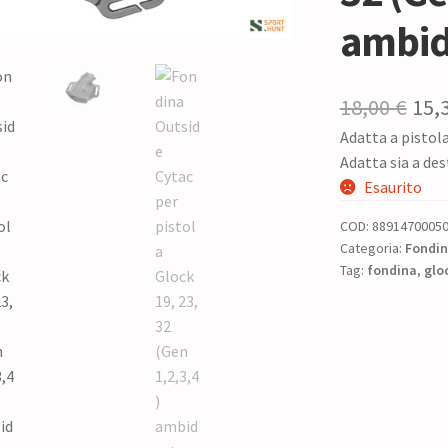
ambid
Il
18,00
€
15,
Adatta a pistola
pre
Adatta sia a des
ori
Esaurito
era:
COD:
8891470005
18,0
Categoria:
Fondin
Tag:
fondina
,
glo