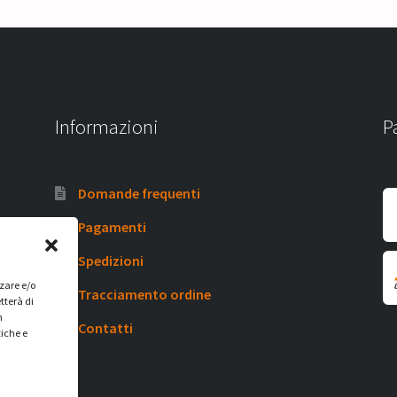
Informazioni
P
Domande frequenti
Pagamenti
Spedizioni
zzare e/o
Tracciamento ordine
tterà di
n
Contatti
tiche e