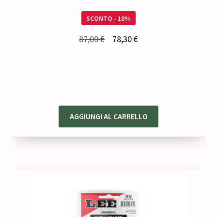
SCONTO - 10%
Il
Il
87,00
€
78,30
€
prezzo
prezzo
originale
attuale
era:
è:
87,00 €.
78,30 €.
AGGIUNGI AL CARRELLO