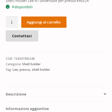
Shell Holder Lee R7 universale per pressa #90524
4 disponibili
Shell
Aggiungi al carrello
Holder
Lee
R7
Contattaci
universale
per
pressa
COD:
734307905248
#90524
Categoria:
Shell holder
quantità
Tag:
Lee
,
pressa
,
shell holder
Descrizione
Informazioni aggiuntive