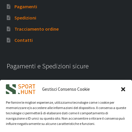
Pagamenti
Spedizioni
Tracciamento ordine
Contatti
Pagamenti e Spedizioni sicure
Gestisci Consenso Cookie
Per fornire le migliori esperienze, utilizziamo tecnologie come i cookie per
memorizzare e/o accedere alle informazioni del dispositivo. Il consenso a queste
tecnologie ci permetterà di elaborare dati come il comportamento di
navigazione o ID unici su questo sito. Non acconsentire o ritirare il consenso può
influire negativamente su alcune caratteristiche e funzioni.