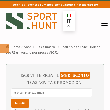
We ship all over the EU // Spedizione Gratuita in Italia da € 100
Vai
Vai
alla
al
IT
navigazione
contenuto
Home
Shop
Dies e matrici
Shell holder
Shell Holder
Lee R7 universale per pressa #90524
ISCRIVITI E RICEVI IL
5% DI SCONTO
NEWS NOVITÀ E PROMOZIONI!