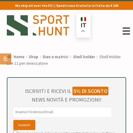
We ship all over the EU // Spedizione Gratuita in Italia da € 100
Vai
Vai
alla
al
IT
navigazione
contenuto
Home
Shop
Dies e matrici
Shell holder
Shell Holder
Lee 11 per innescatore
ISCRIVITI E RICEVI IL
5% DI SCONTO
NEWS NOVITÀ E PROMOZIONI!