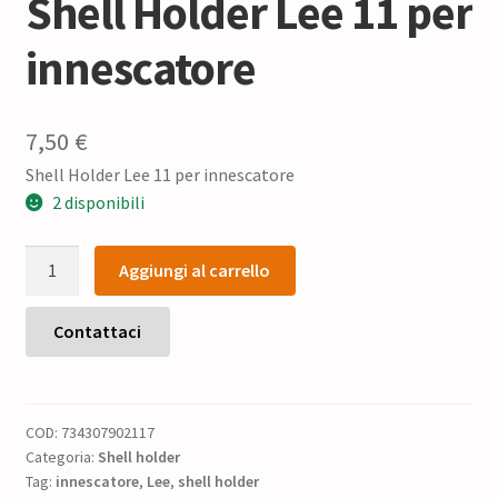
Shell Holder Lee 11 per
innescatore
7,50
€
Shell Holder Lee 11 per innescatore
2 disponibili
Shell
Aggiungi al carrello
Holder
Lee
11
Contattaci
per
innescatore
quantità
COD:
734307902117
Categoria:
Shell holder
Tag:
innescatore
,
Lee
,
shell holder