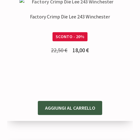
Factory Crimp Die Lee 243 Winchester
SCONTO - 20%
Il
Il
22,50
€
18,00
€
prezzo
prezzo
originale
attuale
era:
è:
22,50 €.
18,00 €.
AGGIUNGI AL CARRELLO