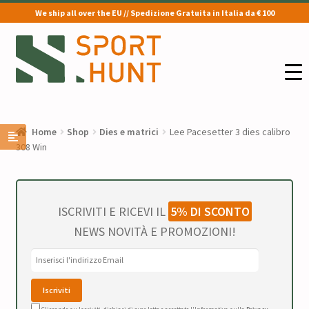
We ship all over the EU // Spedizione Gratuita in Italia da € 100
Vai
Vai
alla
al
navigazione
contenuto
Home
Shop
Dies e matrici
Lee Pacesetter 3 dies calibro
308 Win
ISCRIVITI E RICEVI IL
5% DI SCONTO
NEWS NOVITÀ E PROMOZIONI!