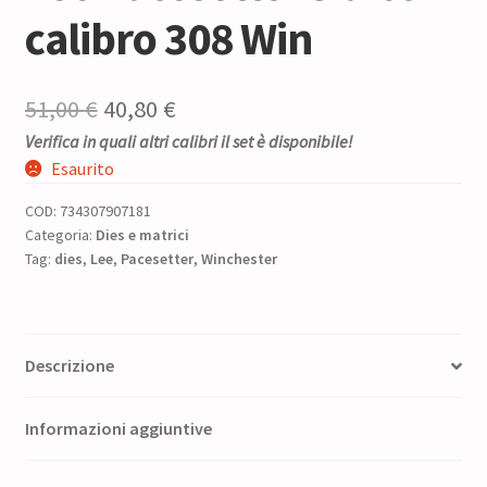
calibro 308 Win
Il
Il
51,00
€
40,80
€
Verifica in quali altri calibri il set è disponibile!
prezzo
prezzo
Esaurito
originale
attuale
COD:
734307907181
era:
è:
Categoria:
Dies e matrici
Tag:
dies
,
Lee
51,00 €.
,
Pacesetter
40,80 €.
,
Winchester
Descrizione
Informazioni aggiuntive