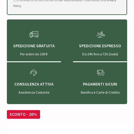
Cliccando su Iscriviti, dichiari di aver letto e accettato l'Informativa sulla
Privacy
Policy
.
SPEDIZIONE GRATUITA
SPEDIZIONE ESPRESSO
Per ordini da 100 €
Da 24h fino a 72h (Isole)
CONSULENZA ATTIVA
PAGAMENTI SICURI
Assistenza Costante
Bonifico e Carte di Credito
SCONTO - 20%