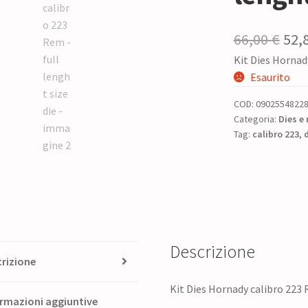
Il
66,00
€
52,
Kit Dies Hornady
pre
Esaurito
ori
COD:
0902554822
era:
Categoria:
Dies e 
Tag:
calibro 223
66,0
,
Descrizione
rizione
Kit Dies Hornady calibro 223 R
rmazioni aggiuntive