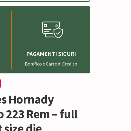
A
PAGAMENTI SICURI
Bonifico e Carte di Credito
ies Hornady
o 223 Rem – full
 size die