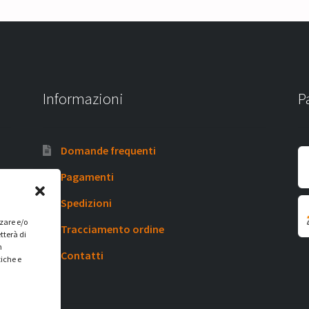
Informazioni
P
Domande frequenti
Pagamenti
Spedizioni
zzare e/o
Tracciamento ordine
tterà di
n
Contatti
tiche e