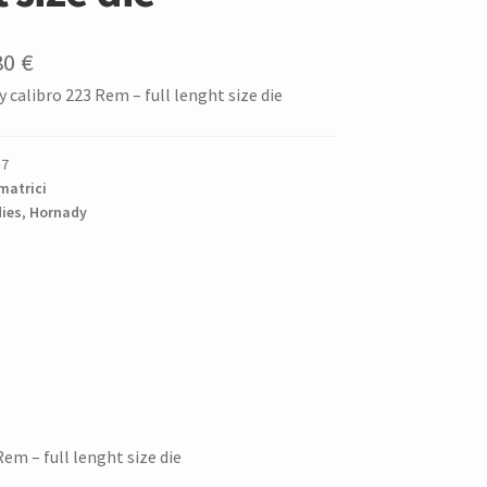
Il
80
€
 calibro 223 Rem – full lenght size die
zzo
prezzo
ginale
attuale
87
è:
matrici
0 €.
dies
,
Hornady
52,80 €.
em – full lenght size die