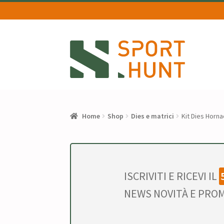
Vai
Vai
alla
al
navigazione
contenuto
Home
Shop
Dies e matrici
Kit Dies Horna
ISCRIVITI E RICEVI IL
NEWS NOVITÀ E PROM