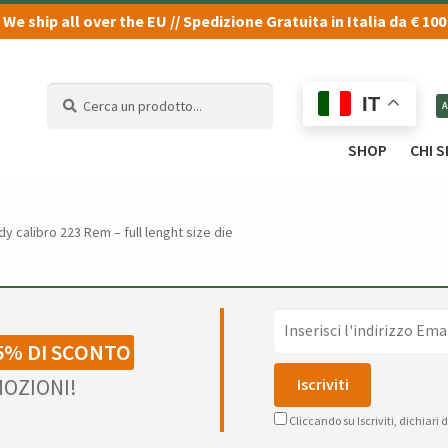
We ship all over the EU // Spedizione Gratuita in Italia da € 100
Cerca
Cerca
IT
un
un
prodotto...
prodotto...
SHOP
CHI 
dy calibro 223 Rem – full lenght size die
5% DI SCONTO
OZIONI!
Cliccando su Iscriviti, dichiari 