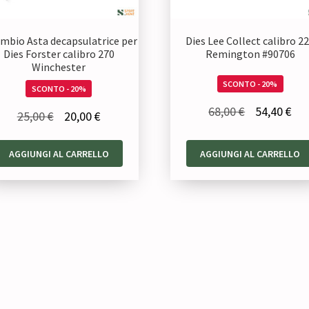
mbio Asta decapsulatrice per
Dies Lee Collect calibro 2
Dies Forster calibro 270
Remington #90706
Winchester
SCONTO - 20%
SCONTO - 20%
Il
Il
68,00
€
54,40
€
Il
Il
25,00
€
20,00
€
prezzo
pre
prezzo
prezzo
originale
att
AGGIUNGI AL CARRELLO
AGGIUNGI AL CARRELLO
originale
attuale
era:
è:
era:
è:
68,00 €.
54,
25,00 €.
20,00 €.