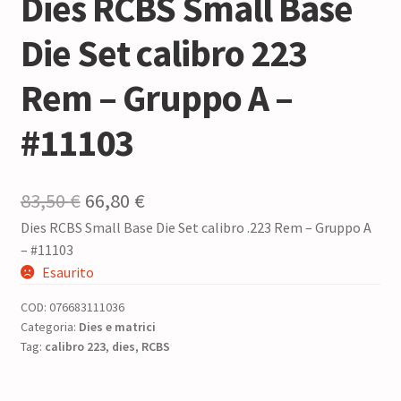
Dies RCBS Small Base
Die Set calibro 223
Rem – Gruppo A –
#11103
Il
Il
83,50
€
66,80
€
Dies RCBS Small Base Die Set calibro .223 Rem – Gruppo A
prezzo
prezzo
– #11103
originale
attuale
Esaurito
era:
è:
COD:
076683111036
83,50 €.
66,80 €.
Categoria:
Dies e matrici
Tag:
calibro 223
,
dies
,
RCBS