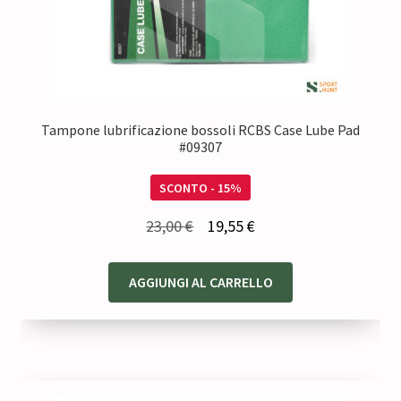
Tampone lubrificazione bossoli RCBS Case Lube Pad
#09307
SCONTO - 15%
Il
Il
23,00
€
19,55
€
prezzo
prezzo
originale
attuale
AGGIUNGI AL CARRELLO
era:
è:
23,00 €.
19,55 €.