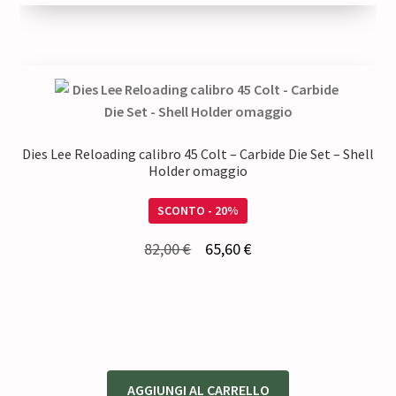
60,00 €.
54,00 €.
Dies Lee Reloading calibro 45 Colt – Carbide Die Set – Shell
Holder omaggio
SCONTO - 20%
Il
Il
82,00
€
65,60
€
prezzo
prezzo
originale
attuale
era:
è:
82,00 €.
65,60 €.
AGGIUNGI AL CARRELLO