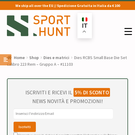
We ship all over the EU // Spedizione Gratuita in Italia da € 100
Vai
Vai
alla
al
IT
navigazione
contenuto
Home
Shop
Dies e matrici
Dies RCBS Small Base Die Set
calibro 223 Rem – Gruppo A – #11103
ISCRIVITI E RICEVI IL
5% DI SCONTO
NEWS NOVITÀ E PROMOZIONI!