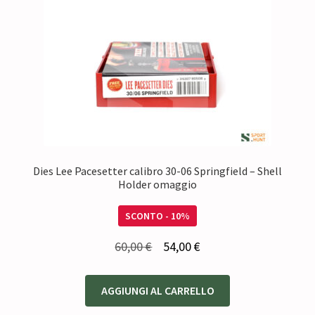
Dies Lee Pacesetter calibro 30-06 Springfield – Shell
Holder omaggio
SCONTO - 10%
Il
Il
60,00
€
54,00
€
prezzo
prezzo
originale
attuale
AGGIUNGI AL CARRELLO
era:
è: