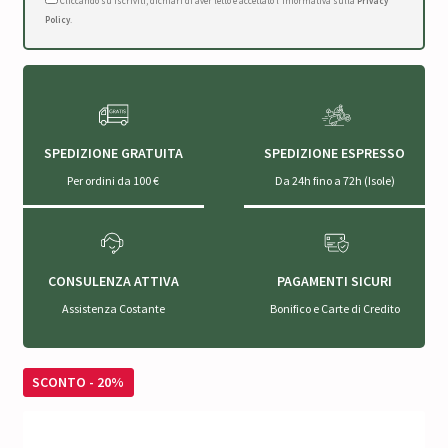
Cliccando su Iscriviti, dichiari di aver letto e accettato l'Informativa sulla
Privacy
Policy
.
SPEDIZIONE GRATUITA
SPEDIZIONE ESPRESSO
Per ordini da 100 €
Da 24h fino a 72h (Isole)
CONSULENZA ATTIVA
PAGAMENTI SICURI
Assistenza Costante
Bonifico e Carte di Credito
SCONTO - 20%