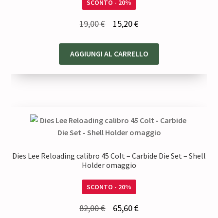
SCONTO - 20%
Il
Il
19,00
€
15,20
€
prezzo
prezzo
originale
attuale
AGGIUNGI AL CARRELLO
era:
è:
19,00 €.
15,20 €.
Dies Lee Reloading calibro 45 Colt – Carbide Die Set – Shell
Holder omaggio
SCONTO - 20%
Il
Il
82,00
€
65,60
€