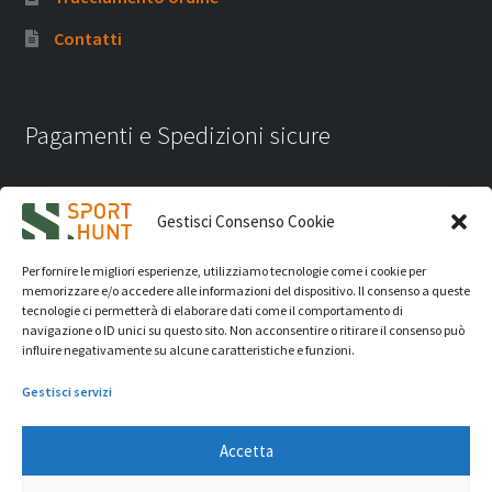
Contatti
Pagamenti e Spedizioni sicure
Gestisci Consenso Cookie
Per fornire le migliori esperienze, utilizziamo tecnologie come i cookie per
memorizzare e/o accedere alle informazioni del dispositivo. Il consenso a queste
tecnologie ci permetterà di elaborare dati come il comportamento di
navigazione o ID unici su questo sito. Non acconsentire o ritirare il consenso può
influire negativamente su alcune caratteristiche e funzioni.
Gestisci servizi
Accetta
iVision Communication S.r.l.
- P.Iva 04233830407 - REA: RN