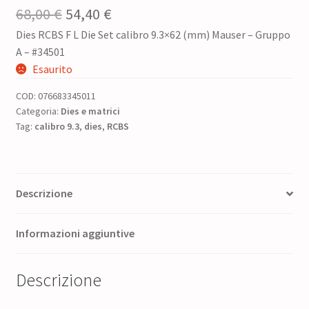
Il
Il
68,00
€
54,40
€
Dies RCBS F L Die Set calibro 9.3×62 (mm) Mauser – Gruppo
prezzo
prezzo
A – #34501
originale
attuale
Esaurito
era:
è:
COD:
076683345011
68,00 €.
54,40 €.
Categoria:
Dies e matrici
Tag:
calibro 9.3
,
dies
,
RCBS
Descrizione
Informazioni aggiuntive
Descrizione