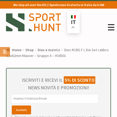
We ship all over the EU // Spedizione Gratuita in Italia da € 100
Vai
Vai
alla
al
IT
navigazione
contenuto
Home
Shop
Dies e matrici
Dies RCBS F L Die Set calibro
9.3x62mm Mauser – Gruppo A – #34501
ISCRIVITI E RICEVI IL
5% DI SCONTO
NEWS NOVITÀ E PROMOZIONI!