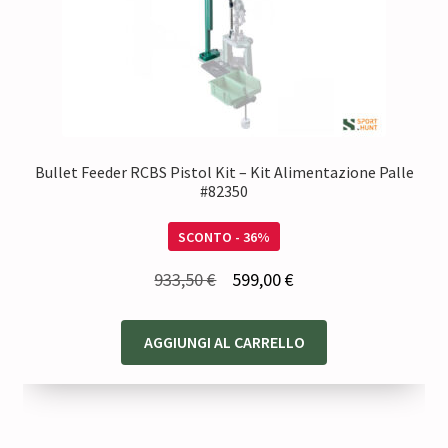
Bullet Feeder RCBS Pistol Kit – Kit Alimentazione Palle
#82350
SCONTO - 36%
Il
Il
933,50
€
599,00
€
prezzo
prezzo
originale
attuale
AGGIUNGI AL CARRELLO
era:
è:
933,50 €.
599,00 €.