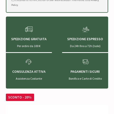
Cliccando su Iscriviti, dichiari di aver letto e accettato l'Informativa sulla
Privacy
Policy
.
SPEDIZIONE GRATUITA
SPEDIZIONE ESPRESSO
Per ordini da 100 €
Da 24h fino a 72h (Isole)
CONSULENZA ATTIVA
PAGAMENTI SICURI
Assistenza Costante
Bonifico e Carte di Credito
SCONTO - 20%