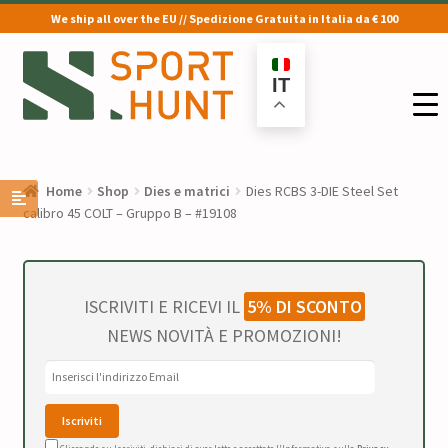
We ship all over the EU // Spedizione Gratuita in Italia da € 100
Vai
Vai
alla
al
IT
navigazione
contenuto
Home
Shop
Dies e matrici
Dies RCBS 3-DIE Steel Set
calibro 45 COLT – Gruppo B – #19108
ISCRIVITI E RICEVI IL
5% DI SCONTO
NEWS NOVITÀ E PROMOZIONI!