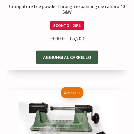
Crimpatore Lee powder through expanding die calibro 40
S&W
SCONTO - 20%
Il
Il
19,00
€
15,20
€
prezzo
prezzo
originale
attuale
AGGIUNGI AL CARRELLO
era:
è:
19,00 €.
15,20 €.
Ordinabile