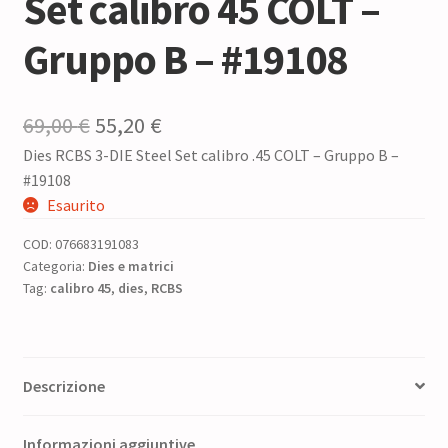
Set calibro 45 COLT –
Gruppo B – #19108
Il
Il
69,00
€
55,20
€
Dies RCBS 3-DIE Steel Set calibro .45 COLT – Gruppo B –
prezzo
prezzo
#19108
originale
attuale
Esaurito
era:
è:
COD:
076683191083
69,00 €.
55,20 €.
Categoria:
Dies e matrici
Tag:
calibro 45
,
dies
,
RCBS
Descrizione
Informazioni aggiuntive