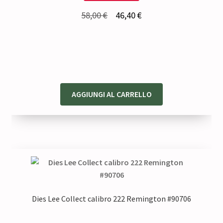
Il
Il
58,00
€
46,40
€
prezzo
prezzo
originale
attuale
era:
è:
58,00 €.
46,40 €.
AGGIUNGI AL CARRELLO
Dies Lee Collect calibro 222 Remington #90706