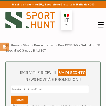
We ship all over the EU // Spedizione Gratuita in Italia da € 100
Vai
Vai
alla
al
IT
navigazione
contenuto
Home
Shop
Dies e matrici
Dies RCBS 3-Die Set calibro 38
Special WC Gruppo B #18307
ISCRIVITI E RICEVI IL
5% DI SCONTO
NEWS NOVITÀ E PROMOZIONI!