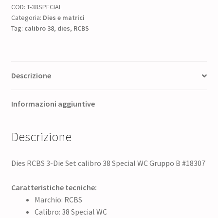
COD:
T-38SPECIAL
era:
è:
Categoria:
Dies e matrici
Tag:
calibro 38
50,00 €.
,
dies
,
RCBS
40,00 €.
Descrizione
Informazioni aggiuntive
Descrizione
Dies RCBS 3-Die Set calibro 38 Special WC Gruppo B #18307
Caratteristiche tecniche:
Marchio: RCBS
Calibro: 38 Special WC