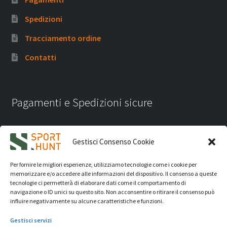
Spedizioni
Tracciamento ordine
Contatti
Pagamenti e Spedizioni sicure
Gestisci Consenso Cookie
Per fornire le migliori esperienze, utilizziamo tecnologie come i cookie per
memorizzare e/o accedere alle informazioni del dispositivo. Il consenso a queste
tecnologie ci permetterà di elaborare dati come il comportamento di
navigazione o ID unici su questo sito. Non acconsentire o ritirare il consenso può
influire negativamente su alcune caratteristiche e funzioni.
Gestisci servizi