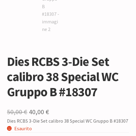
Dies RCBS 3-Die Set
calibro 38 Special WC
Gruppo B #18307
Il
Il
50,00
€
40,00
€
Dies RCBS 3-Die Set calibro 38 Special WC Gruppo B #18307
prezzo
prezzo
Esaurito
originale
attuale