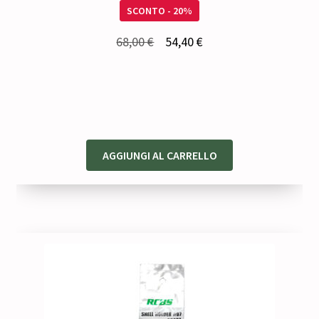
SCONTO - 20%
Il
Il
68,00
€
54,40
€
prezzo
prezzo
originale
attuale
era:
è:
68,00 €.
54,40 €.
AGGIUNGI AL CARRELLO