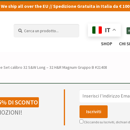
We ship all over the EU // Spedizione Gratuita in Italia da € 100
Cerca
Cerca
IT
un
un
prodotto...
prodotto...
SHOP
CHI 
ie Set calibro 32 S&W Long – 32 H&R Magnum Gruppo B #21408
5% DI SCONTO
OZIONI!
Cliccando su Iscriviti, dichiari 