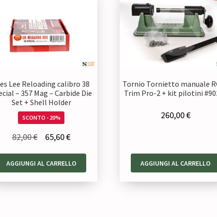
es Lee Reloading calibro 38
Tornio Tornietto manuale 
ecial – 357 Mag – Carbide Die
Trim Pro-2 + kit pilotini #9
Set + Shell Holder
260,00
€
SCONTO - 20%
Il
Il
82,00
€
65,60
€
prezzo
prezzo
AGGIUNGI AL CARRELLO
AGGIUNGI AL CARRELLO
originale
attuale
era:
è:
82,00 €.
65,60 €.