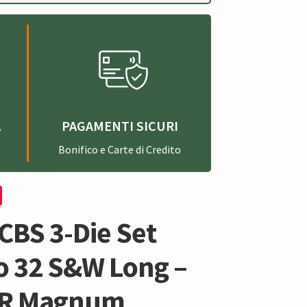
A
PAGAMENTI SICURI
Bonifico e Carte di Credito
CBS 3-Die Set
ro 32 S&W Long –
&R Magnum