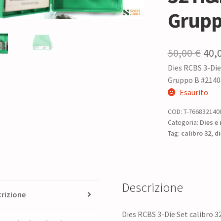
Grupp
Il
50,00
€
40,
Dies RCBS 3-Di
pre
Gruppo B #2140
ori
Esaurito
era:
COD:
T-766832140
50,0
Categoria:
Dies e 
Tag:
calibro 32
,
di
Descrizione
rizione
Dies RCBS 3-Die Set calibro