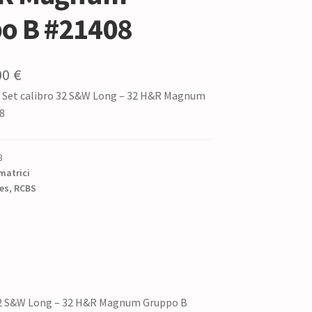
o B #21408
Il
00
€
e Set calibro 32 S&W Long – 32 H&R Magnum
zzo
prezzo
8
ginale
attuale
è:
8
0 €.
40,00 €.
matrici
es
,
RCBS
 32 S&W Long – 32 H&R Magnum Gruppo B