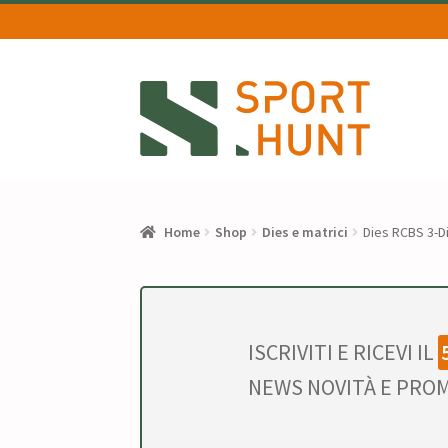
Vai
Vai
alla
al
navigazione
contenuto
Home
Shop
Dies e matrici
Dies RCBS 3-D
ISCRIVITI E RICEVI IL
NEWS NOVITÀ E PROM