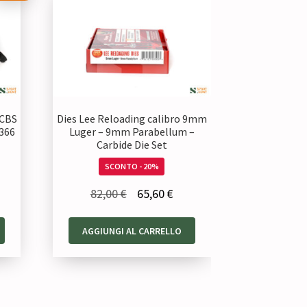
RCBS
Dies Lee Reloading calibro 9mm
0366
Luger – 9mm Parabellum –
Carbide Die Set
SCONTO - 20%
Il
Il
82,00
€
65,60
€
prezzo
prezzo
AGGIUNGI AL CARRELLO
originale
attuale
era:
è:
82,00 €.
65,60 €.