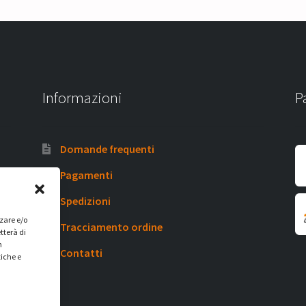
Informazioni
P
Domande frequenti
Pagamenti
Spedizioni
zzare e/o
Tracciamento ordine
tterà di
n
Contatti
tiche e