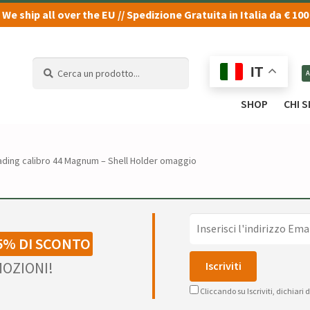
We ship all over the EU // Spedizione Gratuita in Italia da € 100
Cerca
Cerca
IT
un
un
prodotto...
prodotto...
SHOP
CHI 
ading calibro 44 Magnum – Shell Holder omaggio
5% DI SCONTO
OZIONI!
Cliccando su Iscriviti, dichiari 