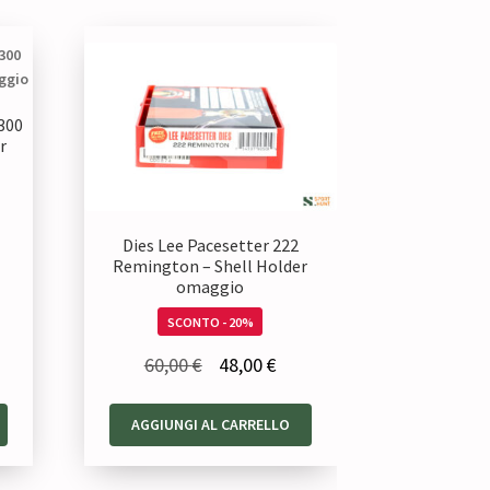
 300
r
Dies Lee Pacesetter 222
Remington – Shell Holder
zzo
omaggio
uale
SCONTO - 20%
Il
Il
60,00
€
48,00
€
40 €.
prezzo
prezzo
AGGIUNGI AL CARRELLO
originale
attuale
era:
è: