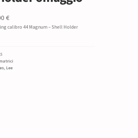
Il
00
€
ing calibro 44 Magnum – Shell Holder
zzo
prezzo
ginale
attuale
è:
25
0 €.
42,00 €.
matrici
es
,
Lee