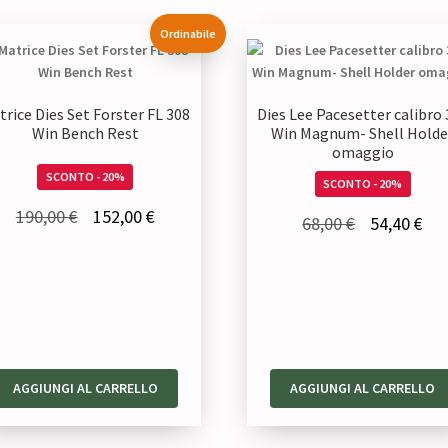
Ordinabile
trice Dies Set Forster FL 308
Dies Lee Pacesetter calibro
Win Bench Rest
Win Magnum- Shell Holde
omaggio
SCONTO - 20%
SCONTO - 20%
Il
Il
190,00
€
152,00
€
Il
Il
68,00
€
54,40
€
prezzo
prezzo
prezzo
pre
originale
attuale
originale
att
era:
è:
era:
è:
190,00 €.
152,00 €.
68,00 €.
54,
AGGIUNGI AL CARRELLO
AGGIUNGI AL CARRELLO