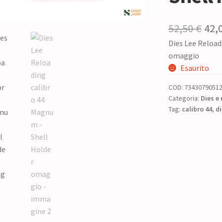
Il
52,50
€
42,
Dies Lee Reload
pre
omaggio
ori
Esaurito
era:
COD:
7343079051
52,5
Categoria:
Dies e 
Tag:
calibro 44
,
di