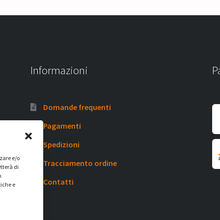
Informazioni
P
Domande frequenti
Pagamenti
Spedizioni
zzare e/o
Tracciamento ordine
tterà di
n
Contatti
tiche e