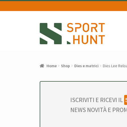
Vai
Vai
alla
al
navigazione
contenuto
Home
Shop
Dies e matrici
Dies Lee Relo
ISCRIVITI E RICEVI IL
NEWS NOVITÀ E PROM