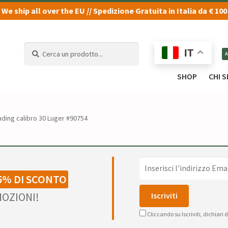
We ship all over the EU // Spedizione Gratuita in Italia da € 100
Cerca
Cerca
IT
un
un
prodotto...
prodotto...
SHOP
CHI 
ading calibro 30 Luger #90754
5% DI SCONTO
OZIONI!
Cliccando su Iscriviti, dichiari 