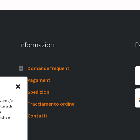
Informazioni
P
Domande frequenti
Pagamenti
Spedizioni
zzare e/o
Tracciamento ordine
tterà di
n
Contatti
tiche e