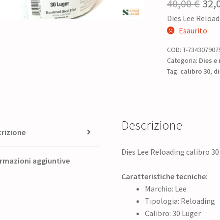
Il
40,00
€
32,
Dies Lee Reload
pre
Esaurito
ori
COD:
T-734307907
era:
Categoria:
Dies e 
Tag:
calibro 30
40,0
,
di
Descrizione
rizione
Dies Lee Reloading calibro 3
rmazioni aggiuntive
Caratteristiche tecniche:
Marchio: Lee
Tipologia: Reloading
Calibro: 30 Luger