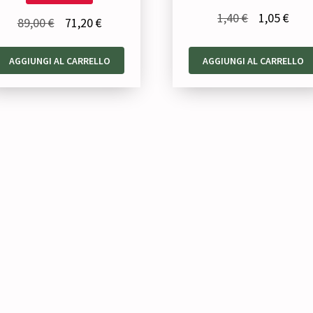
Il
Il
1,40
€
1,05
€
Il
Il
89,00
€
71,20
€
prezzo
prez
prezzo
prezzo
originale
attu
AGGIUNGI AL CARRELLO
AGGIUNGI AL CARRELLO
originale
attuale
era:
è:
era:
è:
1,40 €.
1,05 
89,00 €.
71,20 €.