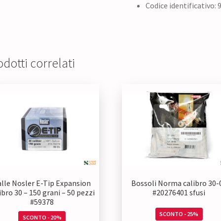
Codice identificativo: 
dotti correlati
alle Nosler E-Tip Expansion
Bossoli Norma calibro 30-
ibro 30 – 150 grani – 50 pezzi
#20276401 sfusi
#59378
SCONTO - 25%
SCONTO - 20%