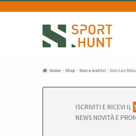
Vai
Vai
alla
al
navigazione
contenuto
Home
Shop
Dies e matrici
Dies Lee Relo
ISCRIVITI E RICEVI IL
NEWS NOVITÀ E PROM