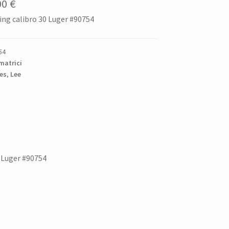
Il
00
€
ing calibro 30 Luger #90754
zzo
prezzo
ginale
attuale
54
è:
matrici
0 €.
es
,
Lee
32,00 €.
0 Luger #90754