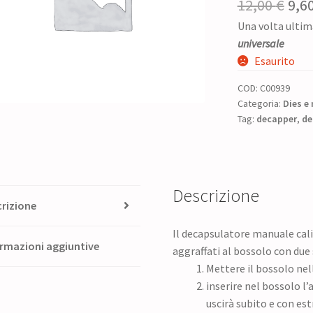
Il
12,00
€
9,6
Una volta ultim
pre
universale
ori
Esaurito
era:
COD:
C00939
12,0
Categoria:
Dies e 
Tag:
decapper
,
de
Descrizione
rizione
Il decapsulatore manuale cali
rmazioni aggiuntive
aggraffati al bossolo con due
Mettere il bossolo nell
inserire nel bossolo l’
uscirà subito e con est