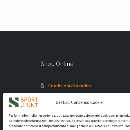
Shop Online
Condizioni di Vendita
Politica di rimborso e termini di reso
Gestisci Consenso Cookie
Privacy Policy
Per fornire le migliori esperienze, utilizziamo tecnologie come i cookie per memori
Cookie Policy (UE)
accedere alle informazioni del dispositivo. Il consenso a queste tecnologie ci perme
elaborare dati come il comportamento di navigazione o ID unici su questo sito. No
Partner Armeria Pesaro