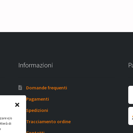
Informazioni
P
Domande frequenti
Pagamenti
Spedizioni
zzare e/o
Tracciamento ordine
tterà di
n
Contatti