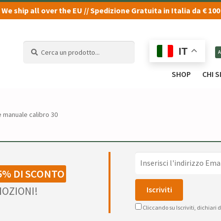
We ship all over the EU // Spedizione Gratuita in Italia da € 100
Cerca
Cerca
IT
un
un
prodotto...
prodotto...
SHOP
CHI 
 manuale calibro 30
5% DI SCONTO
OZIONI!
Cliccando su Iscriviti, dichiari 