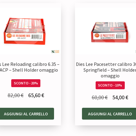
s Lee Reloading calibro 6.35 –
Dies Lee Pacesetter calibro 
 ACP – Shell Holder omaggio
Springfield – Shell Holde
omaggio
SCONTO - 20%
SCONTO - 10%
Il
Il
82,00
€
65,60
€
Il
Il
60,00
€
54,00
€
prezzo
prezzo
prezzo
pre
originale
attuale
AGGIUNGI AL CARRELLO
AGGIUNGI AL CARRELLO
originale
att
era:
è:
era:
è:
82,00 €.
65,60 €.
60,00 €.
54,