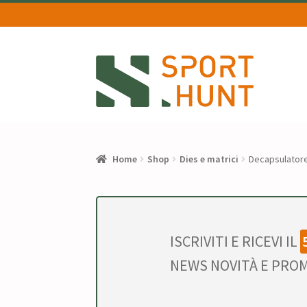
Vai
Vai
alla
al
navigazione
contenuto
Home
Shop
Dies e matrici
Decapsulatore
ISCRIVITI E RICEVI IL
NEWS NOVITÀ E PROM