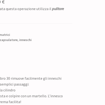
Il
0
€
ata questa operazione utilizza il
pulitore
zzo
prezzo
ginale
attuale
è:
0 €.
9,60 €.
matrici
capsulatore
,
inneschi
bro 30 rimuove facilmente gli inneschi
 semplici passaggi:
a cilindro
asta e colpire con un martello. L’innesco
rema facilita!