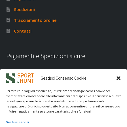
Spedizioni
Tracciamento ordine
Contatti
Pagamenti e Spedizioni sicure
Gestisci Consenso Cookie
Per fornire le migliori esperienze, utilizziamo tecnologie come i cookie per
memorizzare e/o accedere alle informazioni del dispositivo. Il consenso a queste
tecnologie ci permetterà di elaborare dati come il comportamento di
navigazione o ID unici su questo sito. Non acconsentire o ritirare il consenso può
influire negativamente su alcune caratteristiche e funzioni.
Gestisci servizi