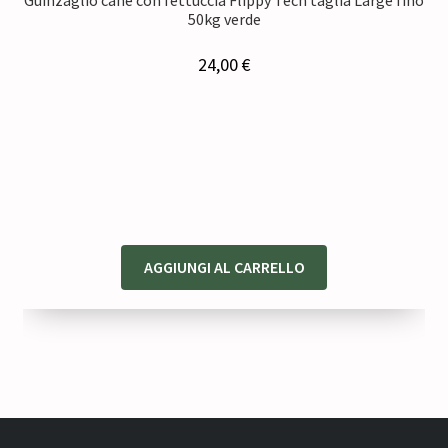
Guinzaglio cane con fettuccia Flippy Tech taglia Large fino
50kg verde
24,00
€
AGGIUNGI AL CARRELLO