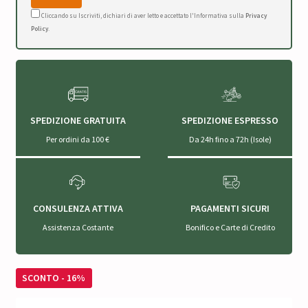
Cliccando su Iscriviti, dichiari di aver letto e accettato l'Informativa sulla
Privacy
Policy
.
SPEDIZIONE GRATUITA
SPEDIZIONE ESPRESSO
Per ordini da 100 €
Da 24h fino a 72h (Isole)
CONSULENZA ATTIVA
PAGAMENTI SICURI
Assistenza Costante
Bonifico e Carte di Credito
SCONTO - 16%