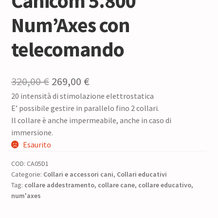
Canicom 5.800
Num’Axes con
telecomando
Il
Il
320,00
€
269,00
€
20 intensità di stimolazione elettrostatica
prezzo
prezzo
E’ possibile gestire in parallelo fino 2 collari.
originale
attuale
Il collare è anche impermeabile, anche in caso di
era:
è:
immersione.
Esaurito
320,00 €.
269,00 €.
COD:
CA05D1
Categorie:
Collari e accessori cani
,
Collari educativi
Tag:
collare addestramento
,
collare cane
,
collare educativo
,
num'axes