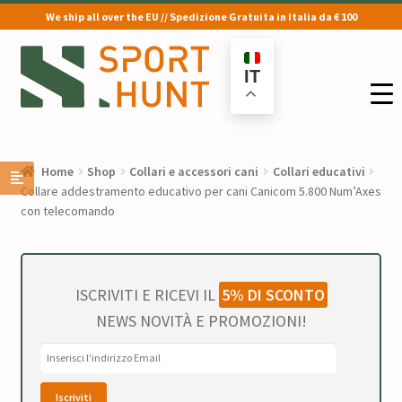
We ship all over the EU // Spedizione Gratuita in Italia da € 100
Vai
Vai
alla
al
IT
navigazione
contenuto
Home
Shop
Collari e accessori cani
Collari educativi
Collare addestramento educativo per cani Canicom 5.800 Num’Axes
con telecomando
ISCRIVITI E RICEVI IL
5% DI SCONTO
NEWS NOVITÀ E PROMOZIONI!