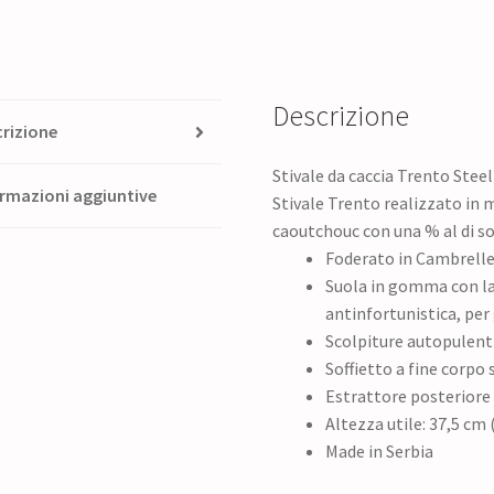
Descrizione
rizione
Stivale da caccia Trento Stee
rmazioni aggiuntive
Stivale Trento realizzato in 
caoutchouc con una % al di s
Foderato in Cambrell
Suola in gomma con lam
antinfortunistica, per 
Scolpiture autopulenti
Soffietto a fine corpo 
Estrattore posteriore 
Altezza utile: 37,5 cm
Made in Serbia