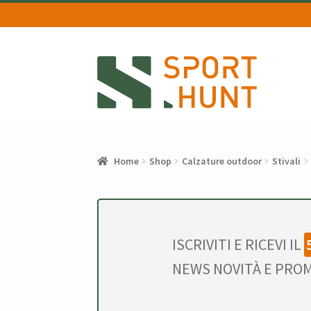
Vai
Vai
alla
al
navigazione
contenuto
Home
Shop
Calzature outdoor
Stivali
ISCRIVITI E RICEVI IL
NEWS NOVITÀ E PROM