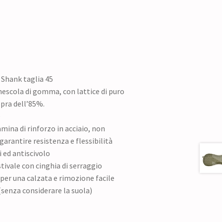
l Shank taglia 45
mescola di gomma, con lattice di puro
opra dell’85%.
e
ina di rinforzo in acciaio, non
garantire resistenza e flessibilità
 ed antiscivolo
stivale con cinghia di serraggio
per una calzata e rimozione facile
 (senza considerare la suola)