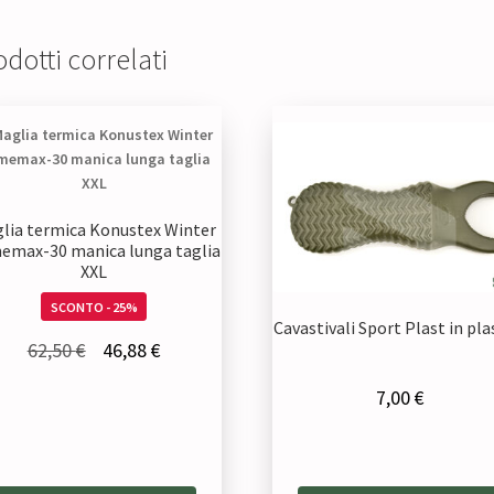
dotti correlati
lia termica Konustex Winter
emax-30 manica lunga taglia
XXL
SCONTO - 25%
Cavastivali Sport Plast in pla
Il
Il
62,50
€
46,88
€
prezzo
prezzo
7,00
€
originale
attuale
era:
è:
62,50 €.
46,88 €.