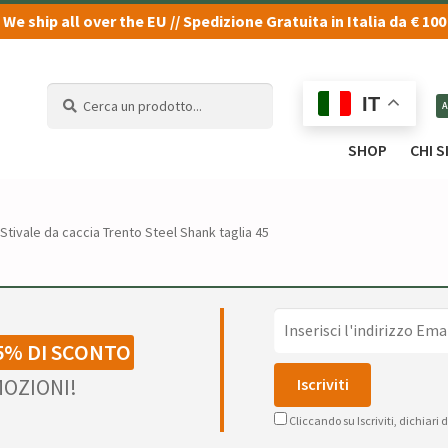
We ship all over the EU // Spedizione Gratuita in Italia da € 100
Cerca
Cerca
IT
un
un
prodotto...
prodotto...
SHOP
CHI 
Stivale da caccia Trento Steel Shank taglia 45
5% DI SCONTO
OZIONI!
Cliccando su Iscriviti, dichiari 