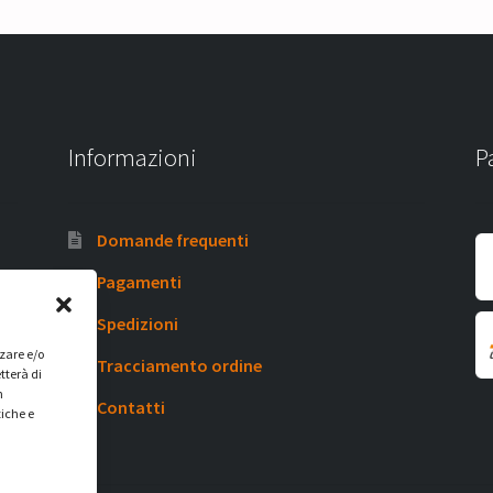
Informazioni
P
Domande frequenti
Pagamenti
Spedizioni
zzare e/o
Tracciamento ordine
tterà di
n
Contatti
tiche e