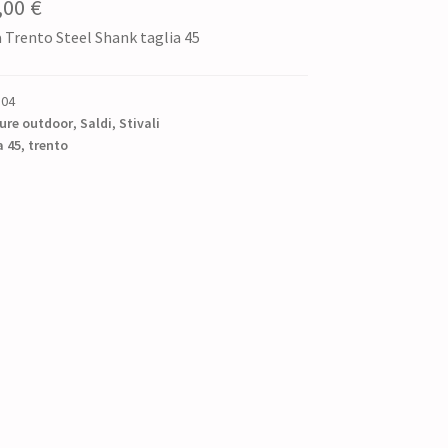
Il
,00
€
a Trento Steel Shank taglia 45
ezzo
prezzo
iginale
attuale
504
:
è:
ure outdoor
,
Saldi
,
Stivali
a 45
0,00 €.
,
trento
88,00 €.