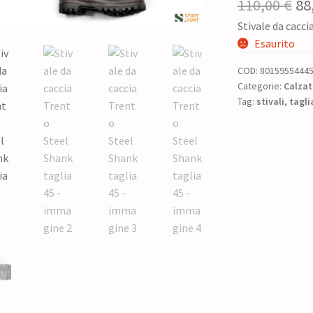
Il
110,00
€
88
Stivale da cacci
pr
Esaurito
or
COD:
8015955444
era
Categorie:
Calzat
Tag:
stivali
,
tagli
11