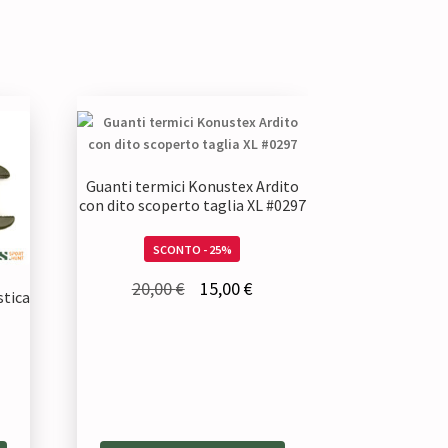
Guanti termici Konustex Ardito
con dito scoperto taglia XL #0297
SCONTO - 25%
Il
Il
20,00
€
15,00
€
stica
prezzo
prezzo
originale
attuale
era:
è:
20,00 €.
15,00 €.