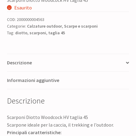
Scarponi Diotto Woodcock HV taglia 45
prezzo
prezzo
Esaurito
originale
attuale
COD:
2000000004563
era:
è:
Categorie:
Calzature outdoor
,
Scarpe e scarponi
Tag:
diotto
,
scarponi
320,00 €.
,
taglia 45
256,00 €.
Descrizione
Informazioni aggiuntive
Descrizione
Scarponi Diotto Woodcock HV taglia 45
Scarpone ideale per la caccia, il trekking e l’outdoor.
Principali caratteristiche: