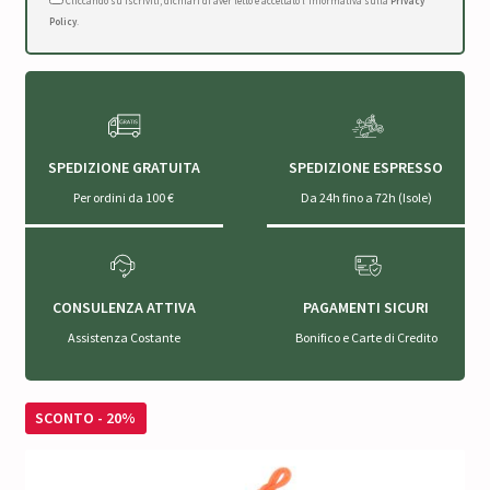
Cliccando su Iscriviti, dichiari di aver letto e accettato l'Informativa sulla
Privacy
Policy
.
SPEDIZIONE GRATUITA
SPEDIZIONE ESPRESSO
Per ordini da 100 €
Da 24h fino a 72h (Isole)
CONSULENZA ATTIVA
PAGAMENTI SICURI
Assistenza Costante
Bonifico e Carte di Credito
SCONTO - 20%