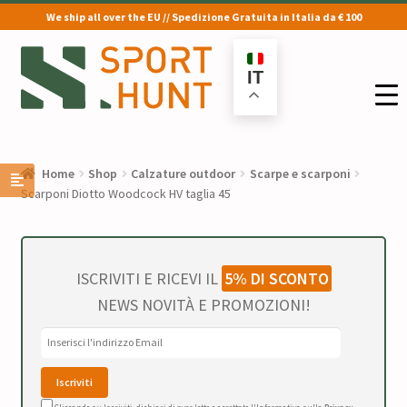
We ship all over the EU // Spedizione Gratuita in Italia da € 100
Vai
Vai
alla
al
IT
navigazione
contenuto
Home
Shop
Calzature outdoor
Scarpe e scarponi
Scarponi Diotto Woodcock HV taglia 45
ISCRIVITI E RICEVI IL
5% DI SCONTO
NEWS NOVITÀ E PROMOZIONI!