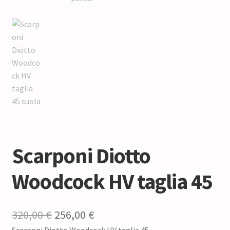
Scarponi Diotto
Woodcock HV taglia 45
Il
Il
320,00
€
256,00
€