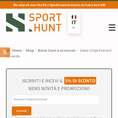
We ship all over the EU // Spedizione Gratuita in Italia da € 100
Vai
Vai
alla
al
IT
navigazione
contenuto
Home
Shop
Borse Zaini e accessori
Zaino Crispi Everest
35 verde
ISCRIVITI E RICEVI IL
5% DI SCONTO
NEWS NOVITÀ E PROMOZIONI!