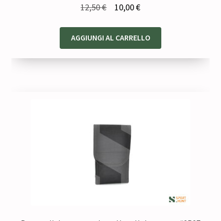
Il
Il
12,50
€
10,00
€
prezzo
prezzo
originale
attuale
AGGIUNGI AL CARRELLO
era:
è:
12,50 €.
10,00 €.