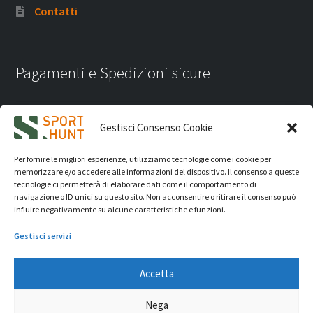
Contatti
Pagamenti e Spedizioni sicure
Gestisci Consenso Cookie
Per fornire le migliori esperienze, utilizziamo tecnologie come i cookie per
memorizzare e/o accedere alle informazioni del dispositivo. Il consenso a queste
tecnologie ci permetterà di elaborare dati come il comportamento di
navigazione o ID unici su questo sito. Non acconsentire o ritirare il consenso può
influire negativamente su alcune caratteristiche e funzioni.
Gestisci servizi
Accetta
iVision Communication S.r.l.
- P.Iva 04233830407 - REA: RN
Nega
331582 Copyright 2026. Tutti i diritti riservati.