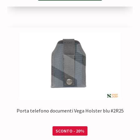
era:
è:
40,00 €.
32,00 €.
Porta telefono documenti Vega Holster blu #2R25
SCONTO - 20%