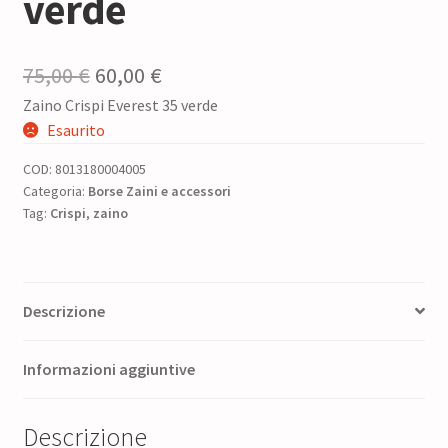
verde
Il
Il
75,00
€
60,00
€
Zaino Crispi Everest 35 verde
prezzo
prezzo
Esaurito
originale
attuale
COD:
8013180004005
era:
è:
Categoria:
Borse Zaini e accessori
Tag:
Crispi
,
zaino
75,00 €.
60,00 €.
Descrizione
Informazioni aggiuntive
Descrizione