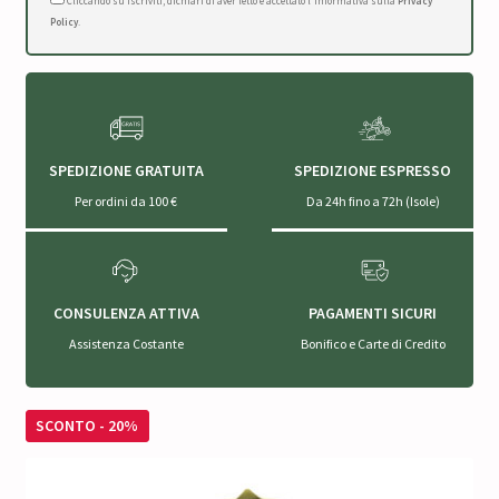
Cliccando su Iscriviti, dichiari di aver letto e accettato l'Informativa sulla
Privacy
Policy
.
SPEDIZIONE GRATUITA
SPEDIZIONE ESPRESSO
Per ordini da 100 €
Da 24h fino a 72h (Isole)
CONSULENZA ATTIVA
PAGAMENTI SICURI
Assistenza Costante
Bonifico e Carte di Credito
SCONTO - 20%