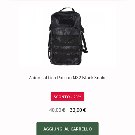
Zaino tattico Patton M82 Black Snake
SCONTO - 20%
Il
Il
40,00
€
32,00
€
prezzo
prezzo
originale
attuale
AGGIUNGI AL CARRELLO