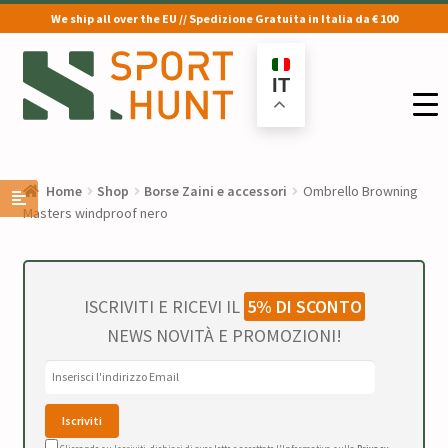
We ship all over the EU // Spedizione Gratuita in Italia da € 100
Vai
Vai
alla
al
IT
navigazione
contenuto
Home
Shop
Borse Zaini e accessori
Ombrello Browning
Masters windproof nero
ISCRIVITI E RICEVI IL
5% DI SCONTO
NEWS NOVITÀ E PROMOZIONI!