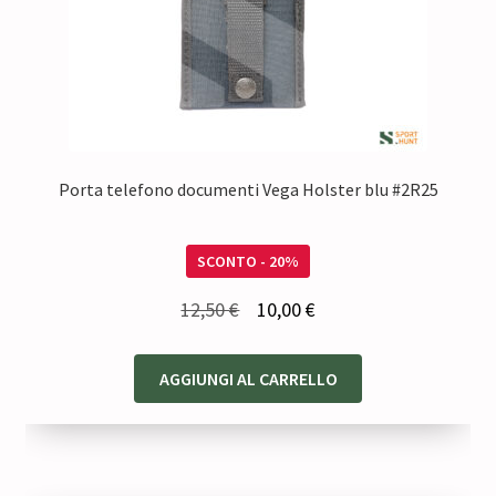
Porta telefono documenti Vega Holster blu #2R25
SCONTO - 20%
Il
Il
12,50
€
10,00
€
prezzo
prezzo
originale
attuale
AGGIUNGI AL CARRELLO
era:
è:
12,50 €.
10,00 €.