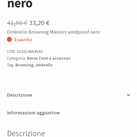
nero
Il
Il
41,50
€
33,20
€
Ombrello Browning Masters windproof nero
prezzo
prezzo
Esaurito
originale
attuale
COD:
023614664543
era:
è:
Categoria:
Borse Zaini e accessori
Tag:
Browning
41,50 €.
,
ombrello
33,20 €.
Descrizione
Informazioni aggiuntive
Descrizione