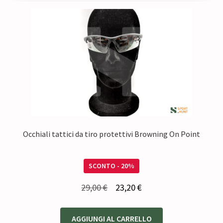
Occhiali tattici da tiro protettivi Browning On Point
SCONTO - 20%
Il
Il
29,00
€
23,20
€
prezzo
prezzo
originale
attuale
AGGIUNGI AL CARRELLO