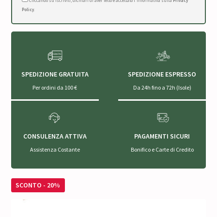
Cliccando su Iscriviti, dichiari di aver letto e accettato l'Informativa sulla
Privacy
Policy
.
SPEDIZIONE GRATUITA
SPEDIZIONE ESPRESSO
Per ordini da 100 €
Da 24h fino a 72h (Isole)
CONSULENZA ATTIVA
PAGAMENTI SICURI
Assistenza Costante
Bonifico e Carte di Credito
SCONTO - 20%