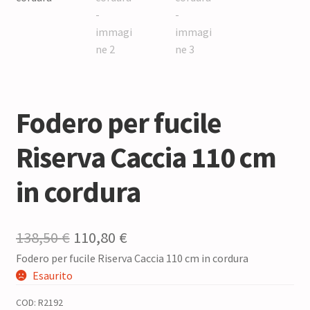
Fodero per fucile
Riserva Caccia 110 cm
in cordura
Il
Il
138,50
€
110,80
€
Fodero per fucile Riserva Caccia 110 cm in cordura
prezzo
prezzo
Esaurito
originale
attuale
COD:
R2192