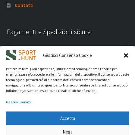
Contatti
Pagamenti e Spedizioni sicure
Gestisci Consenso Cookie
Per fornire le migliori esperienze, utilizziamo tecnologie come i cookie per
memorizzare e/o accedere alle informazioni del dispositivo. Il consenso a queste
tecnologie ci permetterà di elaborare dati come il comportamento di
navigazione o ID unici su questo sito. Non acconsentire o ritirare il consenso può
influire negativamente su alcune caratteristiche e funzioni.
Gestisci servizi
Accetta
iVision Communication S.r.l.
- P.Iva 04233830407 - REA: RN
Nega
331582 Copyright 2026. Tutti i diritti riservati.