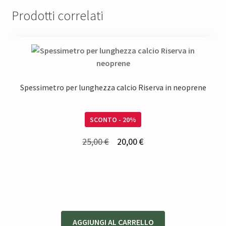
Prodotti correlati
Spessimetro per lunghezza calcio Riserva in neoprene
SCONTO - 20%
Il
Il
25,00
€
20,00
€
prezzo
prezzo
originale
attuale
era:
è:
25,00 €.
20,00 €.
AGGIUNGI AL CARRELLO