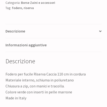
era:
è:
Categoria:
Borse Zaini e accessori
Tag:
fodero
,
riserva
138,50 €.
110,80 €.
Descrizione
Informazioni aggiuntive
Descrizione
Fodero per fucile Riserva Caccia 110 cm in cordura
Materiale interno, schiuma in poliuretano
Chiusura a zip, con manici e tracolla.
Colore verde con inserti in pelle marrone
Made in Italy