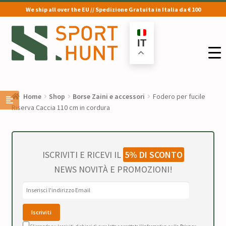
We ship all over the EU // Spedizione Gratuita in Italia da € 100
Vai
Vai
alla
al
IT
navigazione
contenuto
Home
Shop
Borse Zaini e accessori
Fodero per fucile
Riserva Caccia 110 cm in cordura
ISCRIVITI E RICEVI IL
5% DI SCONTO
NEWS NOVITÀ E PROMOZIONI!