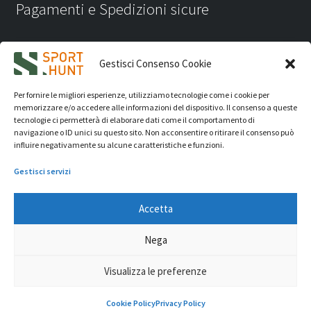
Pagamenti e Spedizioni sicure
Gestisci Consenso Cookie
Per fornire le migliori esperienze, utilizziamo tecnologie come i cookie per
memorizzare e/o accedere alle informazioni del dispositivo. Il consenso a queste
tecnologie ci permetterà di elaborare dati come il comportamento di
navigazione o ID unici su questo sito. Non acconsentire o ritirare il consenso può
influire negativamente su alcune caratteristiche e funzioni.
Gestisci servizi
Accetta
iVision Communication S.r.l.
- P.Iva 04233830407 - REA: RN
Nega
331582 Copyright 2026. Tutti i diritti riservati.
© Sport Hunt 2026
Visualizza le preferenze
0
Cookie Policy
Privacy Policy