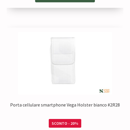
era:
è:
349,00 €.
279,20 €.
Porta cellulare smartphone Vega Holster bianco #2R28
SCONTO - 20%