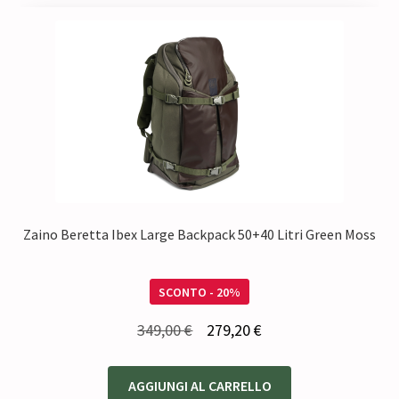
Zaino Beretta Ibex Large Backpack 50+40 Litri Green Moss
SCONTO - 20%
Il
Il
349,00
€
279,20
€
prezzo
prezzo
originale
attuale
AGGIUNGI AL CARRELLO