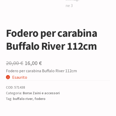
Fodero per carabina
Buffalo River 112cm
Il
Il
20,00
€
16,00
€
Fodero per carabina Buffalo River 112cm
prezzo
prezzo
Esaurito
originale
attuale
COD:
571438
era:
è:
Categoria:
Borse Zaini e accessori
Tag:
buffalo river
20,00 €.
,
fodero
16,00 €.