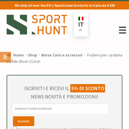
We ship all over the EU // Spedizione Gratuita in Italia da € 100
Vai
Vai
alla
al
IT
navigazione
contenuto
Home
Shop
Borse Zaini e accessori
Fodero per carabina
Buffalo River 112cm
ISCRIVITI E RICEVI IL
5% DI SCONTO
NEWS NOVITÀ E PROMOZIONI!