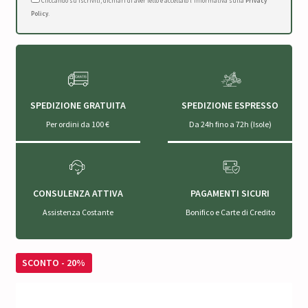
Cliccando su Iscriviti, dichiari di aver letto e accettato l'Informativa sulla
Privacy
Policy
.
SPEDIZIONE GRATUITA
SPEDIZIONE ESPRESSO
Per ordini da 100 €
Da 24h fino a 72h (Isole)
CONSULENZA ATTIVA
PAGAMENTI SICURI
Assistenza Costante
Bonifico e Carte di Credito
SCONTO - 20%