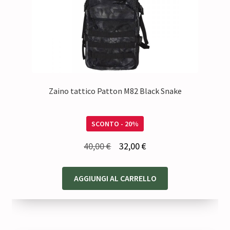
Zaino tattico Patton M82 Black Snake
SCONTO - 20%
Il
Il
40,00
€
32,00
€
prezzo
prezzo
originale
attuale
AGGIUNGI AL CARRELLO
era:
è:
40,00 €.
32,00 €.