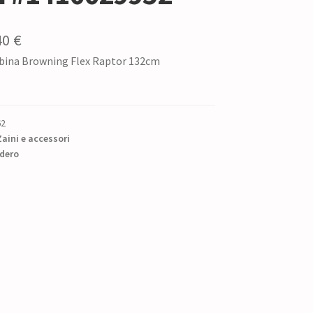
Il
40
€
abina Browning Flex Raptor 132cm
zzo
prezzo
ginale
attuale
è:
62
0 €.
56,40 €.
Zaini e accessori
dero