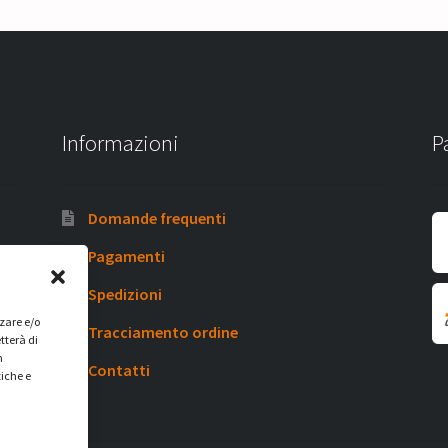
Informazioni
P
Domande frequenti
Pagamenti
Spedizioni
zzare e/o
Tracciamento ordine
tterà di
n
Contatti
tiche e