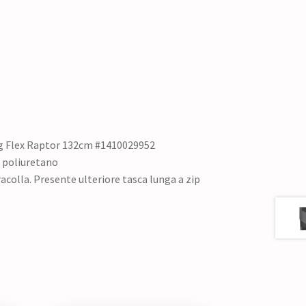
g Flex Raptor 132cm #1410029952
n poliuretano
racolla. Presente ulteriore tasca lunga a zip
2