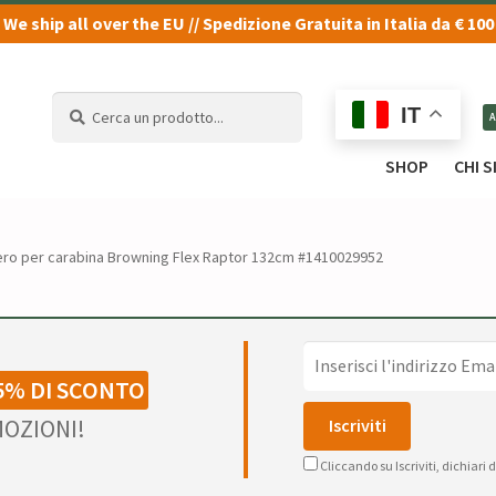
We ship all over the EU // Spedizione Gratuita in Italia da € 100
Cerca
Cerca
IT
un
un
prodotto...
prodotto...
SHOP
CHI 
ro per carabina Browning Flex Raptor 132cm #1410029952
5% DI SCONTO
OZIONI!
Cliccando su Iscriviti, dichiari 