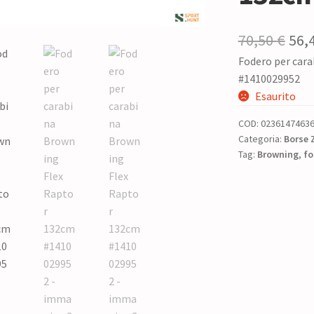
Il
70,50
€
56,
Fodero per car
pre
#1410029952
ori
Esaurito
era:
COD:
0236147463
70,5
Categoria:
Borse 
Tag:
Browning
,
fo