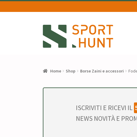
Vai
Vai
alla
al
navigazione
contenuto
Home
Shop
Borse Zaini e accessori
Fode
ISCRIVITI E RICEVI IL
NEWS NOVITÀ E PROM