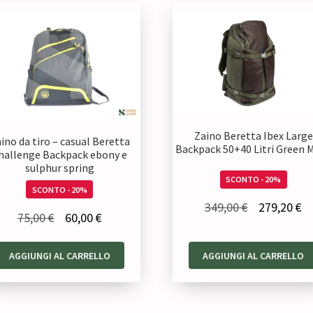
Zaino Beretta Ibex Large
ino da tiro – casual Beretta
Backpack 50+40 Litri Green 
hallenge Backpack ebony e
sulphur spring
SCONTO - 20%
SCONTO - 20%
Il
Il
349,00
€
279,20
€
Il
Il
75,00
€
60,00
€
prezzo
pr
prezzo
prezzo
originale
at
AGGIUNGI AL CARRELLO
AGGIUNGI AL CARRELLO
originale
attuale
era:
è:
era:
è:
349,00 €.
27
75,00 €.
60,00 €.