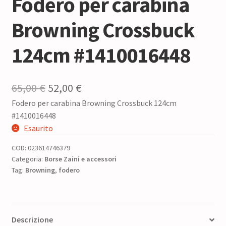
Fodero per carabina
Browning Crossbuck
124cm #1410016448
Il
Il
65,00
€
52,00
€
Fodero per carabina Browning Crossbuck 124cm
prezzo
prezzo
#1410016448
originale
attuale
Esaurito
era:
è:
COD:
023614746379
65,00 €.
52,00 €.
Categoria:
Borse Zaini e accessori
Tag:
Browning
,
fodero
Descrizione