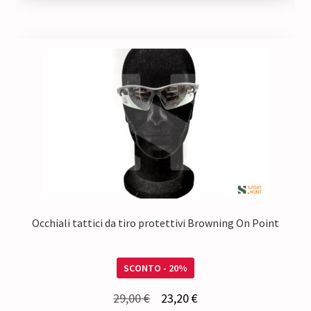
Occhiali tattici da tiro protettivi Browning On Point
SCONTO - 20%
Il
Il
29,00
€
23,20
€