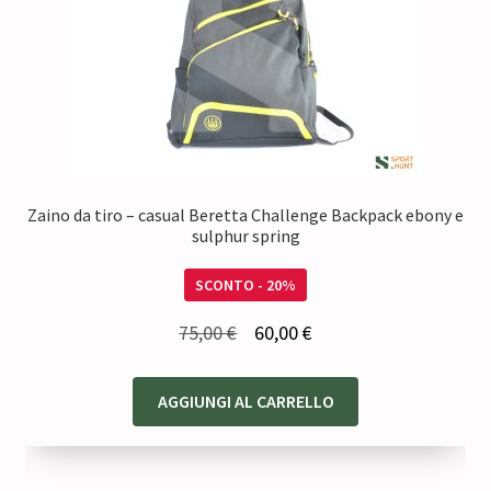
Zaino da tiro – casual Beretta Challenge Backpack ebony e
sulphur spring
SCONTO - 20%
Il
Il
75,00
€
60,00
€
prezzo
prezzo
originale
attuale
AGGIUNGI AL CARRELLO
era:
è:
75,00 €.
60,00 €.