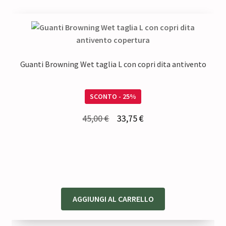
Guanti Browning Wet taglia L con copri dita antivento
SCONTO - 25%
Il
Il
45,00
€
33,75
€
prezzo
prezzo
originale
attuale
era:
è:
45,00 €.
33,75 €.
AGGIUNGI AL CARRELLO