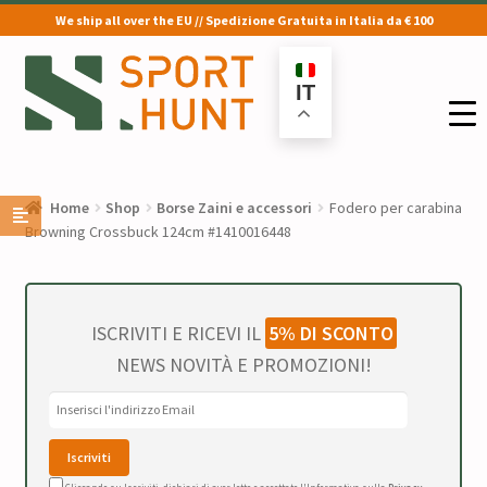
We ship all over the EU // Spedizione Gratuita in Italia da € 100
Vai
Vai
alla
al
IT
navigazione
contenuto
Home
Shop
Borse Zaini e accessori
Fodero per carabina
Browning Crossbuck 124cm #1410016448
ISCRIVITI E RICEVI IL
5% DI SCONTO
NEWS NOVITÀ E PROMOZIONI!