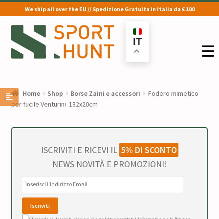
We ship all over the EU // Spedizione Gratuita in Italia da € 100
Vai
Vai
alla
al
IT
navigazione
contenuto
Home
Shop
Borse Zaini e accessori
Fodero mimetico
per fucile Venturini 132x20cm
ISCRIVITI E RICEVI IL
5% DI SCONTO
NEWS NOVITÀ E PROMOZIONI!