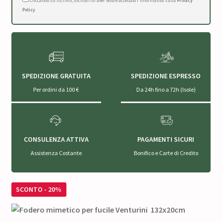
Cliccando su Iscriviti, dichiari di aver letto e accettato l'Informativa sulla
Privacy
Policy
.
SPEDIZIONE GRATUITA
SPEDIZIONE ESPRESSO
Per ordini da 100 €
Da 24h fino a 72h (Isole)
CONSULENZA ATTIVA
PAGAMENTI SICURI
Assistenza Costante
Bonifico e Carte di Credito
SCONTO - 20%