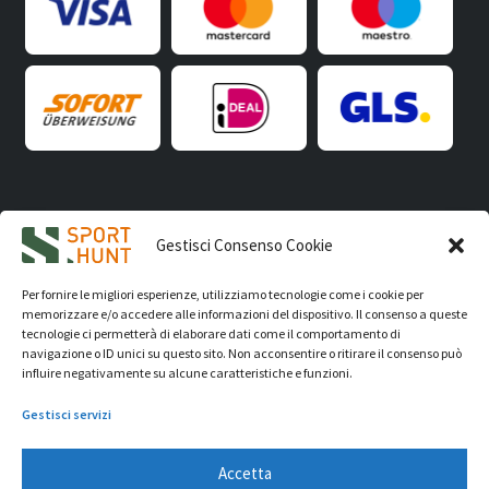
iVision Communication S.r.l.
- P.Iva 04233830407 - REA: RN
Gestisci Consenso Cookie
331582 Copyright 2026. Tutti i diritti riservati.
© Sport Hunt 2026
Per fornire le migliori esperienze, utilizziamo tecnologie come i cookie per
memorizzare e/o accedere alle informazioni del dispositivo. Il consenso a queste
tecnologie ci permetterà di elaborare dati come il comportamento di
navigazione o ID unici su questo sito. Non acconsentire o ritirare il consenso può
influire negativamente su alcune caratteristiche e funzioni.
Gestisci servizi
Accetta