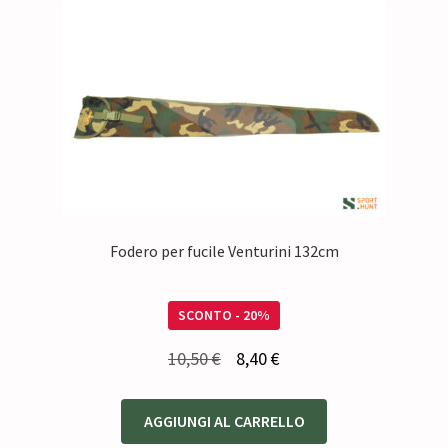
Fodero per fucile Venturini 132cm
SCONTO - 20%
Il
Il
10,50
€
8,40
€
prezzo
prezzo
originale
attuale
AGGIUNGI AL CARRELLO
era:
è: