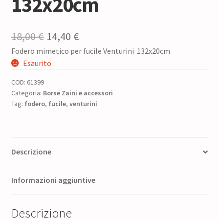
132x20cm
Il
Il
18,00
€
14,40
€
Fodero mimetico per fucile Venturini 132x20cm
prezzo
prezzo
Esaurito
originale
attuale
COD:
61399
era:
è:
Categoria:
Borse Zaini e accessori
Tag:
fodero
,
18,00 €.
fucile
,
venturini
14,40 €.
Descrizione
Informazioni aggiuntive
Descrizione