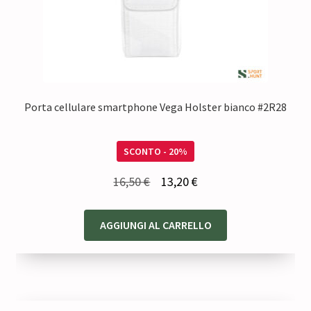
Porta cellulare smartphone Vega Holster bianco #2R28
SCONTO - 20%
Il
Il
16,50
€
13,20
€
prezzo
prezzo
originale
attuale
AGGIUNGI AL CARRELLO
era:
è:
16,50 €.
13,20 €.