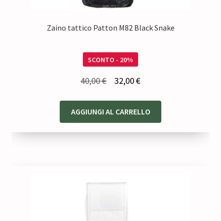
Zaino tattico Patton M82 Black Snake
SCONTO - 20%
Il
Il
40,00
€
32,00
€
prezzo
prezzo
originale
attuale
AGGIUNGI AL CARRELLO
era:
è:
40,00 €.
32,00 €.