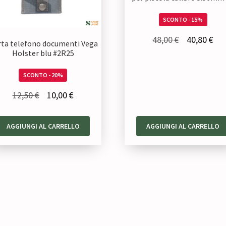
SCONTO - 15%
Il
Il
48,00
€
40,80
€
ta telefono documenti Vega
prezzo
pre
Holster blu #2R25
originale
att
SCONTO - 20%
era:
è:
Il
Il
12,50
€
10,00
€
48,00 €.
40,
prezzo
prezzo
originale
attuale
AGGIUNGI AL CARRELLO
AGGIUNGI AL CARRELLO
era:
è:
12,50 €.
10,00 €.