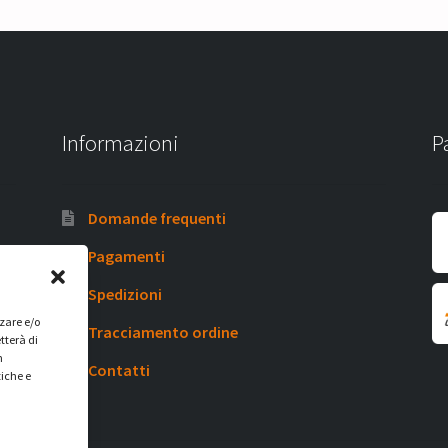
Informazioni
P
Domande frequenti
Pagamenti
Spedizioni
zzare e/o
Tracciamento ordine
tterà di
n
Contatti
tiche e