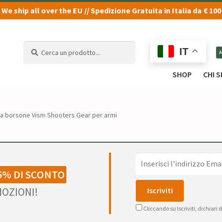
We ship all over the EU // Spedizione Gratuita in Italia da € 100
Cerca
Cerca
IT
un
un
prodotto...
prodotto...
SHOP
CHI 
a borsone Vism Shooters Gear per armi
5% DI SCONTO
OZIONI!
Cliccando su Iscriviti, dichiari 