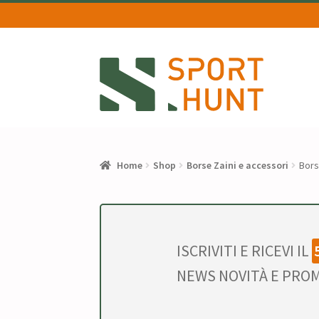
Vai
Vai
alla
al
navigazione
contenuto
Home
Shop
Borse Zaini e accessori
Bors
ISCRIVITI E RICEVI IL
NEWS NOVITÀ E PROM