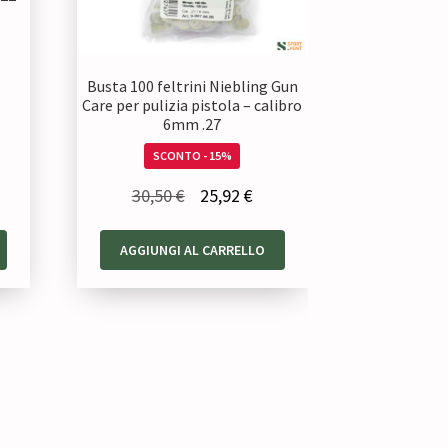
Busta 100 feltrini Niebling Gun
zzo
Care per pulizia pistola – calibro
6mm .27
uale
SCONTO - 15%
80 €.
Il
Il
30,50
€
25,92
€
prezzo
prezzo
AGGIUNGI AL CARRELLO
originale
attuale
era:
è:
30,50 €.
25,92 €.