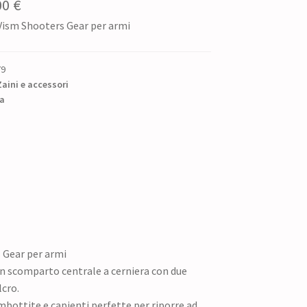
Il
00
€
Vism Shooters Gear per armi
zzo
prezzo
ginale
attuale
79
è:
Zaini e accessori
la
0 €.
48,00 €.
 Gear per armi
n scomparto centrale a cerniera con due
lcro.
imbottite e capienti perfette per riporre ad