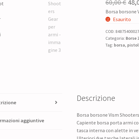
Il
60,00
€
48,
Borsa borsone 
pre
Esaurito
ori
COD:
8487540002
era:
Categoria:
Borse 
Tag:
borsa
,
pisto
60,0
Descrizione
rizione
Borsa borsone Vism Shooters
rmazioni aggiuntive
Capiente borsa porta armi co
tasca interna con alette in ve
Ulteriori due tasche laterali 