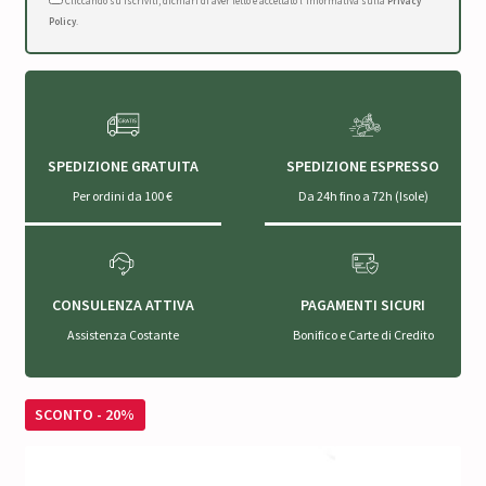
Cliccando su Iscriviti, dichiari di aver letto e accettato l'Informativa sulla
Privacy
Policy
.
SPEDIZIONE GRATUITA
SPEDIZIONE ESPRESSO
Per ordini da 100 €
Da 24h fino a 72h (Isole)
CONSULENZA ATTIVA
PAGAMENTI SICURI
Assistenza Costante
Bonifico e Carte di Credito
SCONTO - 20%