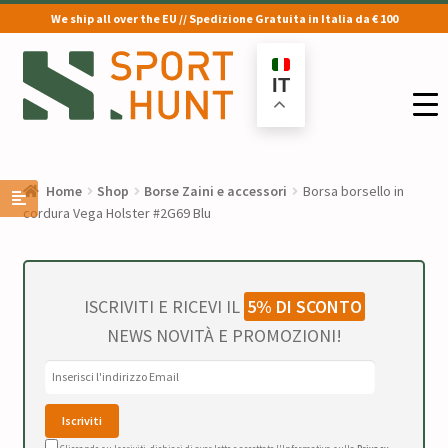
We ship all over the EU // Spedizione Gratuita in Italia da € 100
Vai
Vai
alla
al
IT
navigazione
contenuto
Home
Shop
Borse Zaini e accessori
Borsa borsello in
cordura Vega Holster #2G69 Blu
ISCRIVITI E RICEVI IL
5% DI SCONTO
NEWS NOVITÀ E PROMOZIONI!