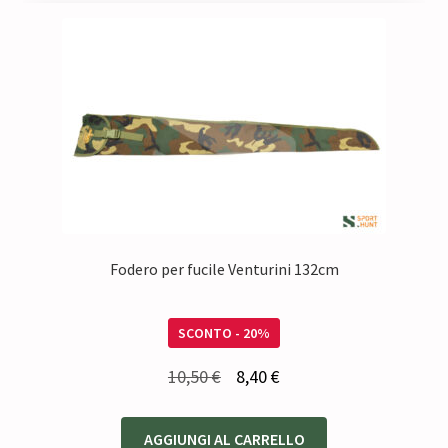
Fodero per fucile Venturini 132cm
SCONTO - 20%
Il
Il
10,50
€
8,40
€
prezzo
prezzo
originale
attuale
AGGIUNGI AL CARRELLO