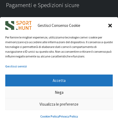
Pagamenti e Spedizioni sicure
Gestisci Consenso Cookie
Per fornire le migliori esperienze, utilizziamo tecnologie come i cookie per
memorizzare e/o accedere alle informazioni del dispositivo. Il consenso a queste
tecnologie ci permetterà di elaborare dati come il comportamento di
navigazione o ID unici su questo sito. Non acconsentire o ritirare il consenso può
influire negativamente su alcune caratteristiche e funzioni.
Gestisci servizi
Accetta
iVision Communication S.r.l.
- P.Iva 04233830407 - REA: RN
Nega
331582 Copyright 2026. Tutti i diritti riservati.
© Sport Hunt 2026
Visualizza le preferenze
0
Cookie Policy
Privacy Policy