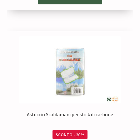
era:
è:
10,50 €.
8,40 €.
Astuccio Scaldamani per stick di carbone
SCONTO - 20%