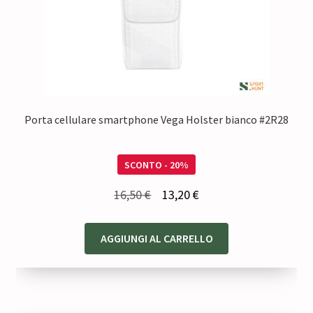
Porta cellulare smartphone Vega Holster bianco #2R28
SCONTO - 20%
Il
Il
16,50
€
13,20
€
prezzo
prezzo
originale
attuale
AGGIUNGI AL CARRELLO
era:
è:
16,50 €.
13,20 €.