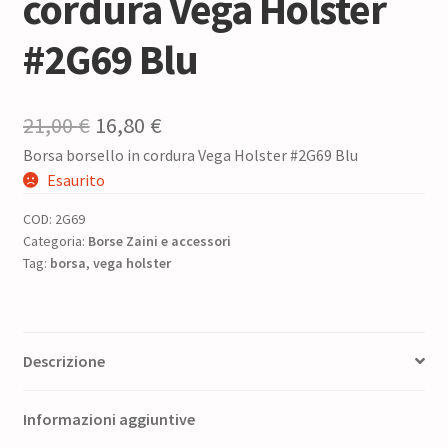
cordura Vega Holster
#2G69 Blu
Il
Il
21,00
€
16,80
€
Borsa borsello in cordura Vega Holster #2G69 Blu
prezzo
prezzo
Esaurito
originale
attuale
COD:
2G69
era:
è:
Categoria:
Borse Zaini e accessori
Tag:
borsa
,
vega holster
21,00 €.
16,80 €.
Descrizione
Informazioni aggiuntive