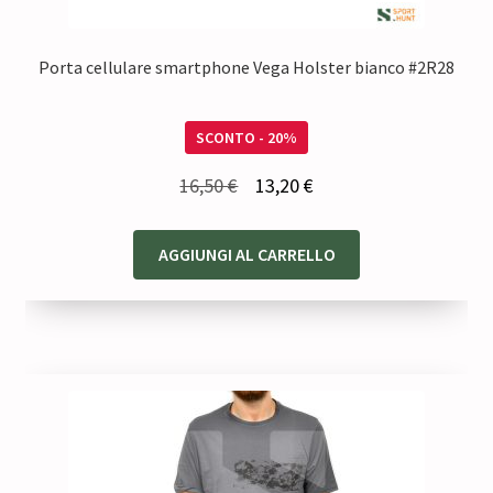
Porta cellulare smartphone Vega Holster bianco #2R28
SCONTO - 20%
Il
Il
16,50
€
13,20
€
prezzo
prezzo
originale
attuale
AGGIUNGI AL CARRELLO
era:
è:
16,50 €.
13,20 €.