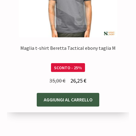
Maglia t-shirt Beretta Tactical ebony taglia M
SCONTO - 25%
Il
Il
35,00
€
26,25
€
prezzo
prezzo
originale
attuale
AGGIUNGI AL CARRELLO
era:
è:
35,00 €.
26,25 €.