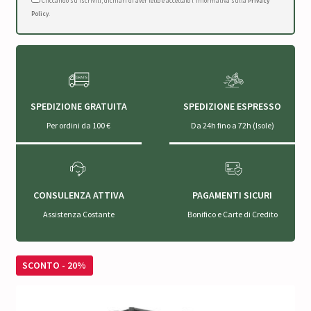
Cliccando su Iscriviti, dichiari di aver letto e accettato l'Informativa sulla
Privacy
Policy
.
SPEDIZIONE GRATUITA
SPEDIZIONE ESPRESSO
Per ordini da 100 €
Da 24h fino a 72h (Isole)
CONSULENZA ATTIVA
PAGAMENTI SICURI
Assistenza Costante
Bonifico e Carte di Credito
SCONTO - 20%