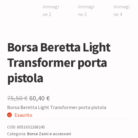
Borsa Beretta Light
Transformer porta
pistola
Il
Il
75,50
€
60,40
€
Borsa Beretta Light Transformer porta pistola
prezzo
prezzo
Esaurito
originale
attuale
COD:
8051832268245
era:
è:
Categoria:
Borse Zaini e accessori