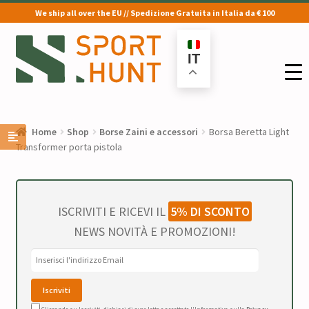
We ship all over the EU // Spedizione Gratuita in Italia da € 100
Vai
Vai
alla
al
IT
navigazione
contenuto
Home
Shop
Borse Zaini e accessori
Borsa Beretta Light
Transformer porta pistola
ISCRIVITI E RICEVI IL
5% DI SCONTO
NEWS NOVITÀ E PROMOZIONI!