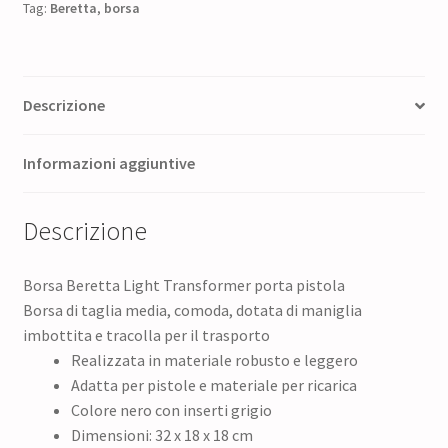
Tag:
Beretta
75,50 €.
,
borsa
60,40 €.
Descrizione
Informazioni aggiuntive
Descrizione
Borsa Beretta Light Transformer porta pistola
Borsa di taglia media, comoda, dotata di maniglia
imbottita e tracolla per il trasporto
Realizzata in materiale robusto e leggero
Adatta per pistole e materiale per ricarica
Colore nero con inserti grigio
Dimensioni: 32 x 18 x 18 cm