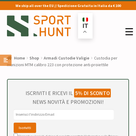
We ship all over the EU // Spedizione Gratuita in Italia da € 100
Vai
Vai
alla
al
IT
navigazione
contenuto
Home
Shop
Armadi Custodie Valigie
Custodia per
munizioni MTM calibro 223 con protezione anti-proiettile
ISCRIVITI E RICEVI IL
5% DI SCONTO
NEWS NOVITÀ E PROMOZIONI!