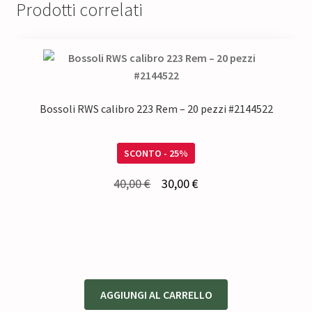
Prodotti correlati
Bossoli RWS calibro 223 Rem – 20 pezzi #2144522
SCONTO - 25%
Il
Il
40,00
€
30,00
€
prezzo
prezzo
originale
attuale
era:
è:
40,00 €.
30,00 €.
AGGIUNGI AL CARRELLO