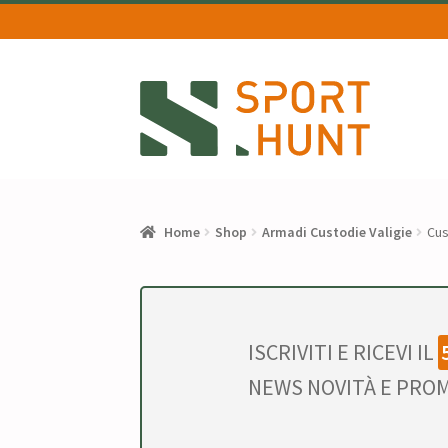
Vai
Vai
alla
al
navigazione
contenuto
Home
Shop
Armadi Custodie Valigie
Cus
ISCRIVITI E RICEVI IL
NEWS NOVITÀ E PROM