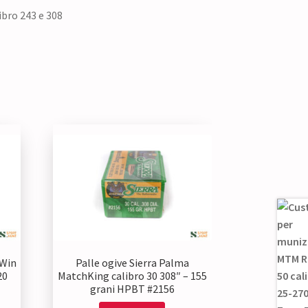
ibro 243 e 308
 Win
Palle ogive Sierra Palma
20
MatchKing calibro 30 308″ – 155
grani HPBT #2156