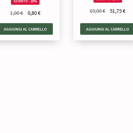
SCONTO - 20%
Il
Il
69,00
€
51,75
€
Il
Il
1,00
€
0,80
€
prezzo
pre
prezzo
prezzo
originale
att
AGGIUNGI AL CARRELLO
AGGIUNGI AL CARRELLO
originale
attuale
era:
è:
era:
è:
69,00 €.
51,
1,00 €.
0,80 €.