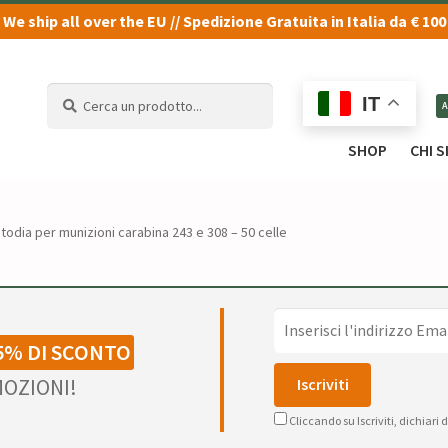
We ship all over the EU // Spedizione Gratuita in Italia da € 100
Cerca
Cerca
IT
un
un
prodotto...
prodotto...
SHOP
CHI 
todia per munizioni carabina 243 e 308 – 50 celle
5% DI SCONTO
OZIONI!
Cliccando su Iscriviti, dichiari 