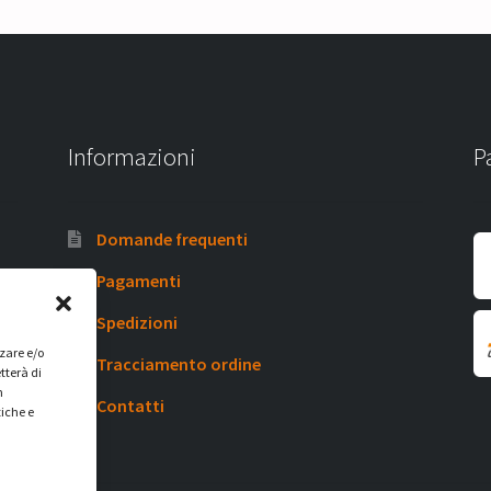
Informazioni
P
Domande frequenti
Pagamenti
Spedizioni
zzare e/o
Tracciamento ordine
tterà di
n
Contatti
tiche e