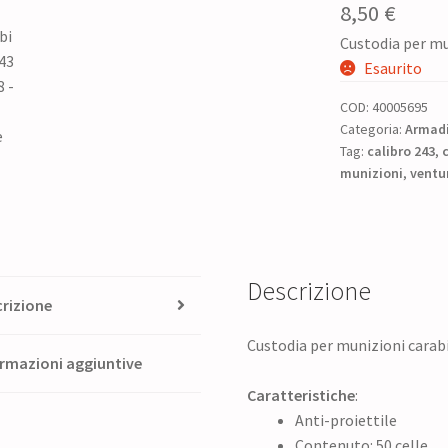
8,50
€
Custodia per mun
Esaurito
COD:
40005695
Categoria:
Armadi
Tag:
calibro 243
,
c
munizioni
,
ventur
Descrizione
rizione
Custodia per munizioni carabi
rmazioni aggiuntive
Caratteristiche
:
Anti-proiettile
Contenuto: 50 celle