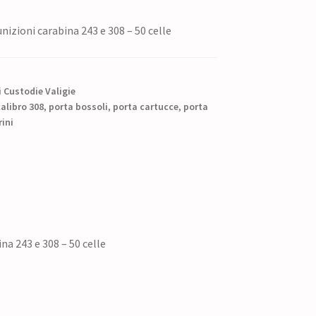
izioni carabina 243 e 308 – 50 celle
 Custodie Valigie
alibro 308
,
porta bossoli
,
porta cartucce
,
porta
ini
na 243 e 308 – 50 celle