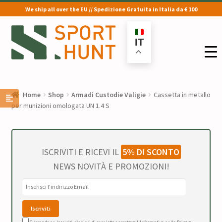
We ship all over the EU // Spedizione Gratuita in Italia da € 100
Vai
Vai
alla
al
IT
navigazione
contenuto
Home
Shop
Armadi Custodie Valigie
Cassetta in metallo
per munizioni omologata UN 1.4 S
ISCRIVITI E RICEVI IL
5% DI SCONTO
NEWS NOVITÀ E PROMOZIONI!