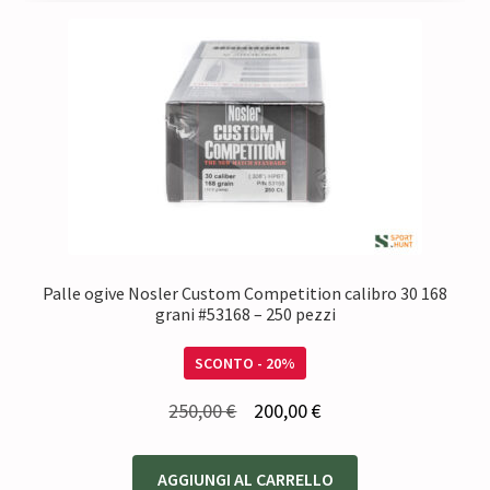
Palle ogive Nosler Custom Competition calibro 30 168
grani #53168 – 250 pezzi
SCONTO - 20%
Il
Il
250,00
€
200,00
€
prezzo
prezzo
originale
attuale
AGGIUNGI AL CARRELLO