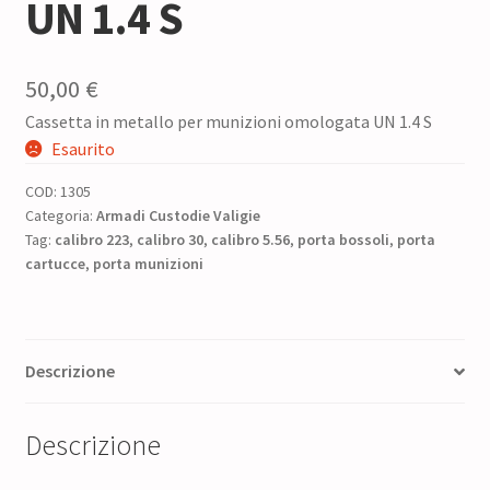
UN 1.4 S
50,00
€
Cassetta in metallo per munizioni omologata UN 1.4 S
Esaurito
COD:
1305
Categoria:
Armadi Custodie Valigie
Tag:
calibro 223
,
calibro 30
,
calibro 5.56
,
porta bossoli
,
porta
cartucce
,
porta munizioni
Descrizione
Descrizione