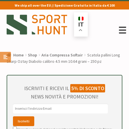
We ship all over the EU // Spedizione Gratuita in Italia da € 100
Vai
Vai
alla
al
IT
navigazione
contenuto
Home
Shop
Aria Compressa Softair
Scatola pallini Long
Sharp Oztay Diabolo calibro 4.5 mm 10.64 grani – 250 pz
ISCRIVITI E RICEVI IL
5% DI SCONTO
NEWS NOVITÀ E PROMOZIONI!