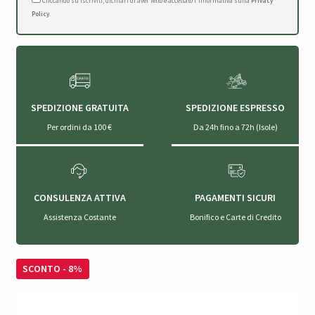
Cliccando su Iscriviti, dichiari di aver letto e accettato l'Informativa sulla
Privacy
Policy
.
SPEDIZIONE GRATUITA
SPEDIZIONE ESPRESSO
Per ordini da 100 €
Da 24h fino a 72h (Isole)
CONSULENZA ATTIVA
PAGAMENTI SICURI
Assistenza Costante
Bonifico e Carte di Credito
SCONTO - 8%