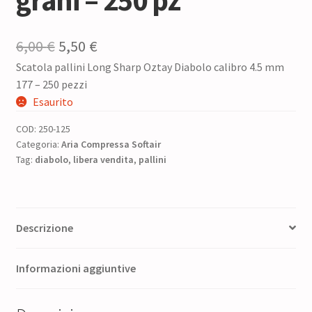
grani – 250 pz
Il
Il
6,00
€
5,50
€
Scatola pallini Long Sharp Oztay Diabolo calibro 4.5 mm
prezzo
prezzo
177 – 250 pezzi
originale
attuale
Esaurito
era:
è:
COD:
250-125
6,00 €.
5,50 €.
Categoria:
Aria Compressa Softair
Tag:
diabolo
,
libera vendita
,
pallini
Descrizione
Informazioni aggiuntive