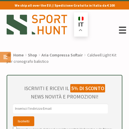
We ship all over the EU // Spedizione Gratuita in Italia da € 100
Vai
Vai
alla
al
IT
navigazione
contenuto
Home
Shop
Aria Compressa Softair
Caldwell Light Kit
per cronografo balistico
ISCRIVITI E RICEVI IL
5% DI SCONTO
NEWS NOVITÀ E PROMOZIONI!