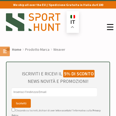
We ship all over the EU // Spedizione Gratuita in Italia da € 100
Vai
Vai
alla
al
IT
navigazione
contenuto
Home
Prodotto Marca
Weaver
ISCRIVITI E RICEVI IL
5% DI SCONTO
NEWS NOVITÀ E PROMOZIONI!
Cliccando su Iscriviti, dichiari di aver letto e accettato l'Informativa sulla
Privacy
Policy
.