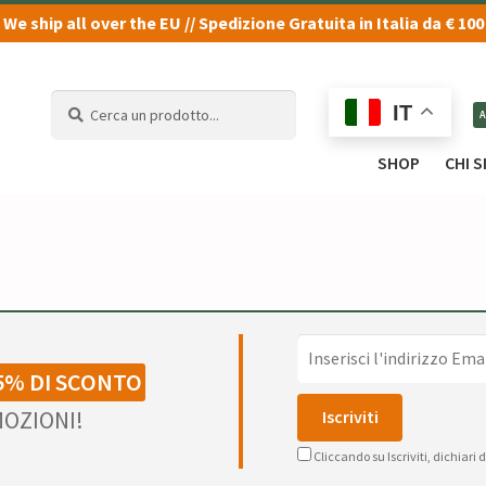
We ship all over the EU // Spedizione Gratuita in Italia da € 100
Cerca
Cerca
IT
un
un
prodotto...
prodotto...
SHOP
CHI 
5% DI SCONTO
OZIONI!
Cliccando su Iscriviti, dichiari 