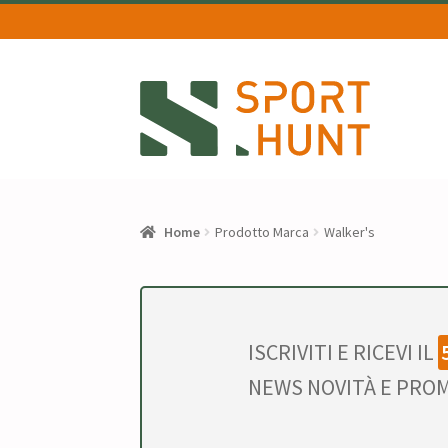
Vai
Vai
alla
al
navigazione
contenuto
Home
Prodotto Marca
Walker's
ISCRIVITI E RICEVI IL
NEWS NOVITÀ E PROM