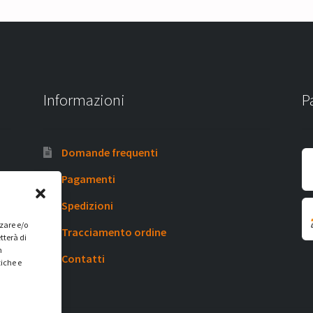
Informazioni
P
Domande frequenti
Pagamenti
Spedizioni
zzare e/o
Tracciamento ordine
tterà di
n
Contatti
tiche e