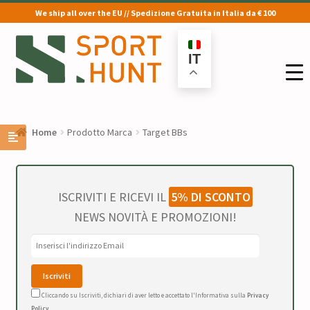
We ship all over the EU // Spedizione Gratuita in Italia da € 100
Vai
Vai
alla
al
IT
navigazione
contenuto
Home
Prodotto Marca
Target BBs
ISCRIVITI E RICEVI IL
5% DI SCONTO
NEWS NOVITÀ E PROMOZIONI!
Cliccando su Iscriviti, dichiari di aver letto e accettato l'Informativa sulla
Privacy
Policy
.