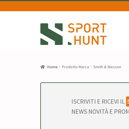
Vai
Vai
alla
al
navigazione
contenuto
Home
Prodotto Marca
Smith & Wesson
ISCRIVITI E RICEVI IL
NEWS NOVITÀ E PROM