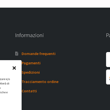
Informazioni
P
Domande frequenti
Pagamenti
Spedizioni
zzare e/o
Tracciamento ordine
tterà di
n
Contatti
tiche e