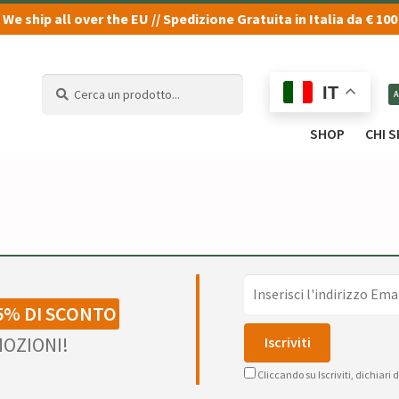
We ship all over the EU // Spedizione Gratuita in Italia da € 100
Cerca
Cerca
IT
un
un
prodotto...
prodotto...
SHOP
CHI 
5% DI SCONTO
OZIONI!
Cliccando su Iscriviti, dichiari 