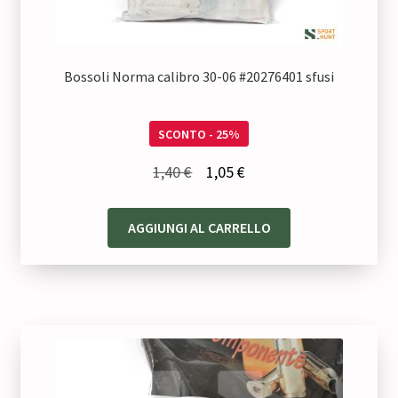
Bossoli Norma calibro 30-06 #20276401 sfusi
SCONTO - 25%
Il
Il
1,40
€
1,05
€
prezzo
prezzo
originale
attuale
AGGIUNGI AL CARRELLO
era:
è:
1,40 €.
1,05 €.