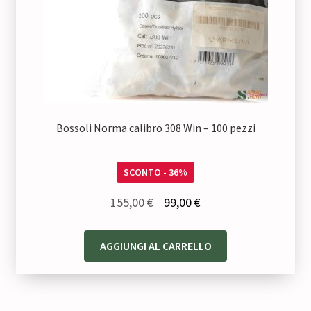
Bossoli Norma calibro 308 Win – 100 pezzi
SCONTO - 36%
Il
Il
155,00
€
99,00
€
prezzo
prezzo
originale
attuale
AGGIUNGI AL CARRELLO
era:
è:
155,00 €.
99,00 €.