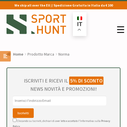
We ship all over the EU // Spedizione Gratuita in Italia da € 100
Vai
Vai
alla
al
IT
navigazione
contenuto
Home
Prodotto Marca
Norma
ISCRIVITI E RICEVI IL
5% DI SCONTO
NEWS NOVITÀ E PROMOZIONI!
Cliccando su Iscriviti, dichiari di aver letto e accettato l'Informativa sulla
Privacy
Policy
.