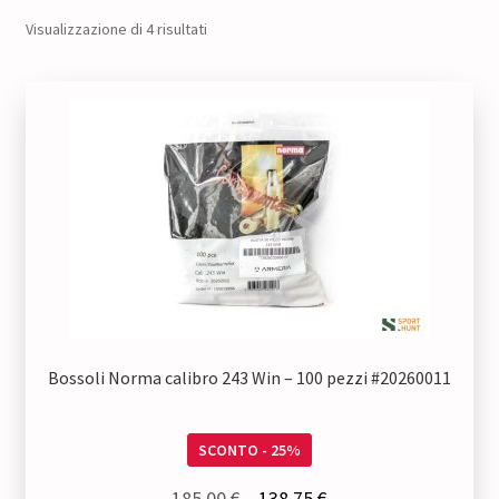
Visualizzazione di 4 risultati
Bossoli Norma calibro 243 Win – 100 pezzi #20260011
SCONTO - 25%
Il
Il
185,00
€
138,75
€