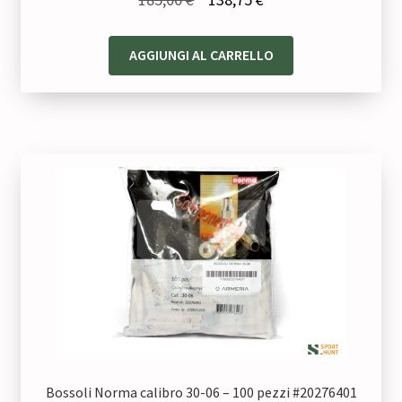
prezzo
prezzo
originale
attuale
AGGIUNGI AL CARRELLO
era:
è:
185,00 €.
138,75 €.
Bossoli Norma calibro 30-06 – 100 pezzi #20276401