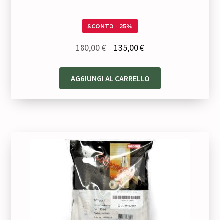
SCONTO - 25%
Il
Il
180,00
€
135,00
€
prezzo
prezzo
originale
attuale
AGGIUNGI AL CARRELLO
era:
è:
180,00 €.
135,00 €.