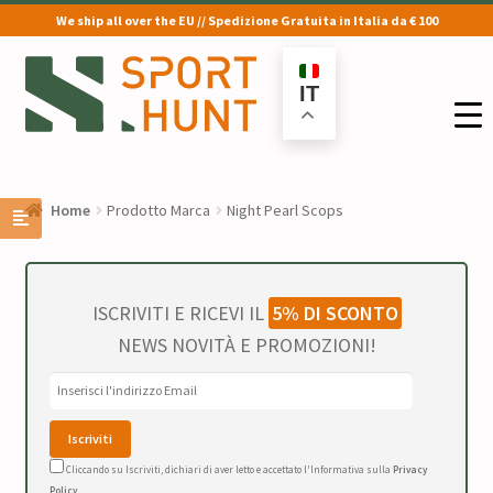
We ship all over the EU // Spedizione Gratuita in Italia da € 100
Vai
Vai
alla
al
IT
navigazione
contenuto
Home
Prodotto Marca
Night Pearl Scops
ISCRIVITI E RICEVI IL
5% DI SCONTO
NEWS NOVITÀ E PROMOZIONI!
Cliccando su Iscriviti, dichiari di aver letto e accettato l'Informativa sulla
Privacy
Policy
.